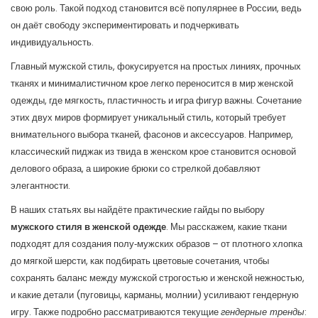
свою роль.
Такой подход становится всё популярнее в России, ведь
он даёт свободу экспериментировать и подчеркивать
индивидуальность.
Главный
мужской стиль
,
фокусируется на простых линиях, прочных
тканях и минималистичном крое
легко переносится в мир
женской
одежды
,
где мягкость, пластичность и игра фигур важны
. Сочетание
этих двух миров формирует уникальный стиль, который требует
внимательного выбора тканей, фасонов и аксессуаров. Например,
классический пиджак из твида в женском крое становится основой
делового образа, а широкие брюки со стрелкой добавляют
элегантности.
В наших статьях вы найдёте практические гайды по выбору
мужского стиля в женской одежде
. Мы расскажем, какие ткани
подходят для создания полу‑мужских образов – от плотного хлопка
до мягкой шерсти, как подбирать цветовые сочетания, чтобы
сохранять баланс между мужской строгостью и женской нежностью,
и какие детали (пуговицы, карманы, молнии) усиливают гендерную
игру. Также подробно рассматриваются текущие
гендерные тренды
: