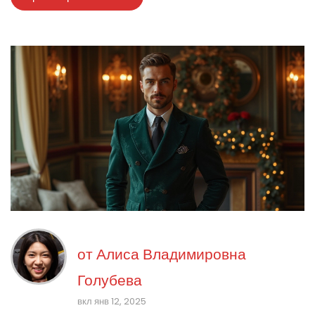
от
Алиса Владимировна
Голубева
вкл янв 12, 2025