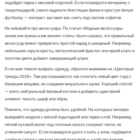
подойдёт парка с меховой отделкой. Если планируете вечеринку с
танцплощадкой, смело наденьте блестящие брюки и простую белую
футболку — контраст заставит вас сиять под светом софитов.
Не забывайте про аксессуары. По статье «Модные аксессуары:
зачем они нужны и как меняют стиль» было сказано, что правильный
аксессуар может превратить простой наряд в шикарный. Например,
небольшие серьги‑кресты, металлический браслет или яркий клатч в
золотом цвете добавят завершающий штрих.
Если вам тяжело выбрать одежду, обратите внимание на «Цветовые
тренды 2025». Там рассказывается, как сочетать новый цвет года с
базовыми вещами, не создавая визуального шума. Хороший способ
— взять нейтральный базовый костюм и добавить один яркий
элемент: пальто, шарф или обувь.
Помните, что одежда должна быть удобной. На холодных вечерах
выбирайте модели с мягкой подкладкой или термо‑слой. Например,
лёгкий пуховой жилет под плотным пальто сохранит тепло, не
утяжеляя силуэт. Если планируете долго стоять у елки, подберите
удобные сапоги с нескользящей подошвой — удобство важнее