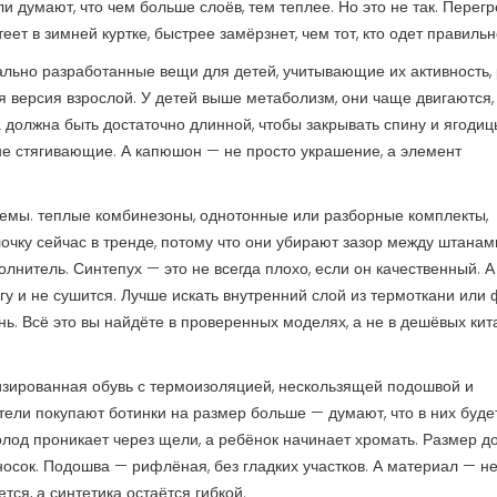
ли думают, что чем больше слоёв, тем теплее. Но это не так. Перег
ет в зимней куртке, быстрее замёрзнет, чем тот, кто одет правильн
льно разработанные вещи для детей, учитывающие их активность, 
 версия взрослой. У детей выше метаболизм, они чаще двигаются,
 должна быть достаточно длинной, чтобы закрывать спину и ягодиц
 не стягивающие. А капюшон — не просто украшение, а элемент
темы.
теплые комбинезоны
,
однотонные или разборные комплекты,
очку
сейчас в тренде, потому что они убирают зазор между штанам
олнитель. Синтепух — это не всегда плохо, если он качественный. А
у и не сушится. Лучше искать внутренний слой из термоткани или 
ь. Всё это вы найдёте в проверенных моделях, а не в дешёвых кит
зированная обувь с термоизоляцией, нескользящей подошвой и
тели покупают ботинки на размер больше — думают, что в них буде
 холод проникает через щели, а ребёнок начинает хромать. Размер 
носок. Подошва — рифлёная, без гладких участков. А материал — не
тся, а синтетика остаётся гибкой.