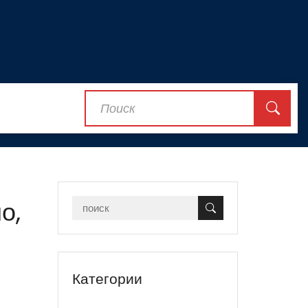
о,
Категории