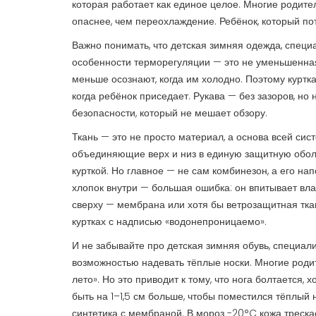
которая работает как единое целое
. Многие родите
опаснее, чем переохлаждение. Ребёнок, который поте
Важно понимать, что
детская зимняя одежда
,
специа
особенности терморегуляции
— это не уменьшенная
меньше осознают, когда им холодно. Поэтому куртка
когда ребёнок приседает. Рукава — без зазоров, но
безопасности, который не мешает обзору.
Ткань — это не просто материал, а основа всей сис
объединяющие верх и низ в единую защитную обол
курткой. Но главное — не сам комбинезон, а его нап
хлопок внутри — большая ошибка: он впитывает влаг
сверху — мембрана или хотя бы ветрозащитная ткан
куртках с надписью «водонепроницаемо».
И не забывайте про
детская зимняя обувь
,
специали
возможностью надевать тёплые носки
. Многие роди
лето». Но это приводит к тому, что нога болтается,
быть на 1–1,5 см больше, чтобы поместился тёплый 
синтетика с мембраной. В мороз -20°C кожа трескае