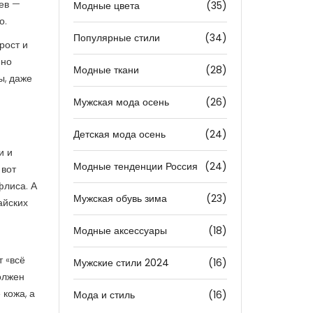
рев —
Модные цвета
(35)
о.
Популярные стили
(34)
рост и
 но
Модные ткани
(28)
ы, даже
Мужская мода осень
(26)
Детская мода осень
(24)
и и
Модные тенденции Россия
(24)
 вот
флиса. А
Мужская обувь зима
(23)
айских
Модные аксессуары
(18)
т «всё
Мужские стили 2024
(16)
должен
 кожа, а
Мода и стиль
(16)