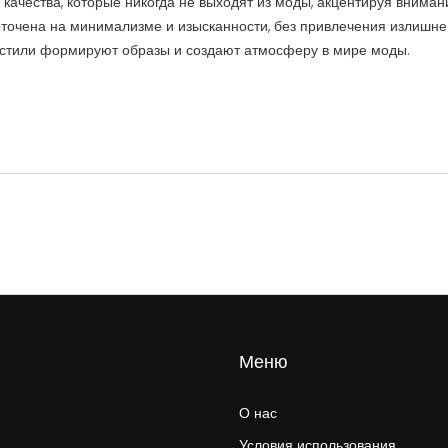
качества, которые никогда не выходят из моды, акцентируя вниман
оточена на минимализме и изысканности, без привлечения излишне
и стили формируют образы и создают атмосферу в мире моды.
Меню
О нас
Условия использования