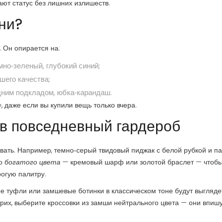
ают статус без лишних излишеств.
ни?
 Он опирается на:
мно‑зеленый, глубокий синий;
шего качества;
едним подкладом, юбка‑карандаш.
 даже если вы купили вещь только вчера.
 в повседневный гардероб
вать. Например, темно‑серый твидовый пиджак с белой рубкой и п
го
богатого цвета
— кремовый шарф или золотой браслет — чтоб
рогую палитру.
е туфли или замшевые ботинки в классическом тоне будут выгляде
рих, выберите кроссовки из замши нейтрального цвета — они впишу