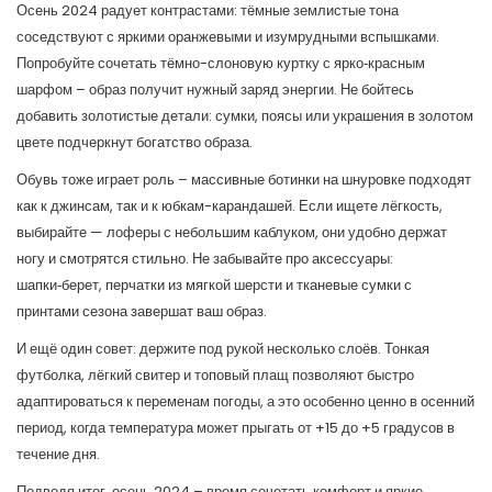
Осень 2024 радует контрастами: тёмные землистые тона
соседствуют с яркими оранжевыми и изумрудными вспышками.
Попробуйте сочетать тёмно-слоновую куртку с ярко‑красным
шарфом – образ получит нужный заряд энергии. Не бойтесь
добавить золотистые детали: сумки, поясы или украшения в золотом
цвете подчеркнут богатство образа.
Обувь тоже играет роль – массивные ботинки на шнуровке подходят
как к джинсам, так и к юбкам-карандашей. Если ищете лёгкость,
выбирайте — лоферы с небольшим каблуком, они удобно держат
ногу и смотрятся стильно. Не забывайте про аксессуары:
шапки‑берет, перчатки из мягкой шерсти и тканевые сумки с
принтами сезона завершат ваш образ.
И ещё один совет: держите под рукой несколько слоёв. Тонкая
футболка, лёгкий свитер и топовый плащ позволяют быстро
адаптироваться к переменам погоды, а это особенно ценно в осенний
период, когда температура может прыгать от +15 до +5 градусов в
течение дня.
Подводя итог, осень 2024 – время сочетать комфорт и яркие