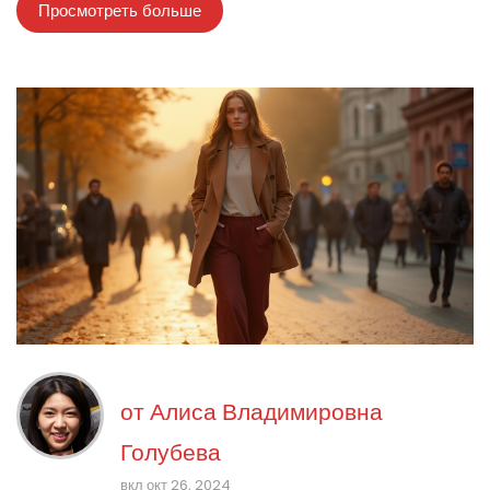
Просмотреть больше
образах.
от
Алиса Владимировна
Голубева
вкл окт 26, 2024