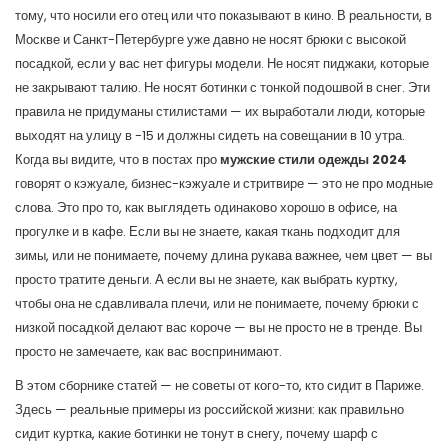
тому, что носили его отец или что показывают в кино. В реальности, в
Москве и Санкт-Петербурге уже давно не носят брюки с высокой
посадкой, если у вас нет фигуры модели. Не носят пиджаки, которые
не закрывают талию. Не носят ботинки с тонкой подошвой в снег. Эти
правила не придуманы стилистами — их выработали люди, которые
выходят на улицу в -15 и должны сидеть на совещании в 10 утра.
Когда вы видите, что в постах про
мужские стили одежды 2024
говорят о кэжуале, бизнес-кэжуале и стритвире — это не про модные
слова. Это про то, как выглядеть одинаково хорошо в офисе, на
прогулке и в кафе. Если вы не знаете, какая ткань подходит для
зимы, или не понимаете, почему длина рукава важнее, чем цвет — вы
просто тратите деньги. А если вы не знаете, как выбрать куртку,
чтобы она не сдавливала плечи, или не понимаете, почему брюки с
низкой посадкой делают вас короче — вы не просто не в тренде. Вы
просто не замечаете, как вас воспринимают.
В этом сборнике статей — не советы от кого-то, кто сидит в Париже.
Здесь — реальные примеры из российской жизни: как правильно
сидит куртка, какие ботинки не тонут в снегу, почему шарф с