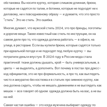
обстановка
. Вы носите куртку, которая слишком длинная, брюки,
которые не садятся по талии, и ботинки, которые не подходят ни к
деловому, ни к повседневному образу — и думаете, что это просто
"стиль". Это не стиль. Это ошибка.
Многие думают, что
мужской стиль 2024
,
это про бренды, логотипы
и дорогие вещи
. Также известный как
стиль по инструкции
, он на
самом деле про то, что одежда должна работать — в офисе, на
улице, в ресторане
. Если вы купили брюки, которые садятся только
при идеальной погоде и не подходят под любую куртку — вы
потратили деньги впустую. В 2024 году в России мода стала
практичной: ткани должны дышать, крой — быть универсальным, а
цвета — не выделять, а дополнять. Вот почему в постах про
дресс-
код официантов
,
это не про формальность, а про то, как выглядеть
чисто и аккуратно без костюма
и в статьях про
зимнюю куртку
,
как
она должна сидеть, чтобы не мешать движениям и не выглядеть как
мешок
— все говорят об одном: одежда должна быть на вас, а не вы
на ней.
Самая частая ошибка — это когда мужчина выбирает одежду по