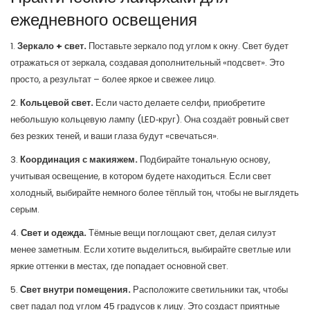
ежедневного освещения
1.
Зеркало + свет.
Поставьте зеркало под углом к окну. Свет будет
отражаться от зеркала, создавая дополнительный «подсвет». Это
просто, а результат – более яркое и свежее лицо.
2.
Кольцевой свет.
Если часто делаете селфи, приобретите
небольшую кольцевую лампу (LED‑круг). Она создаёт ровный свет
без резких теней, и ваши глаза будут «свечаться».
3.
Координация с макияжем.
Подбирайте тональную основу,
учитывая освещение, в котором будете находиться. Если свет
холодный, выбирайте немного более тёплый тон, чтобы не выглядеть
серым.
4.
Свет и одежда.
Тёмные вещи поглощают свет, делая силуэт
менее заметным. Если хотите выделиться, выбирайте светлые или
яркие оттенки в местах, где попадает основной свет.
5.
Свет внутри помещения.
Расположите светильники так, чтобы
свет падал под углом 45 градусов к лицу. Это создаст приятные