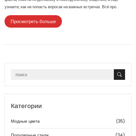
узнаете, как не попасть впросак на важных встречах. Всё про
современный подход к приветствиям и дресс-коду. Читайте, чтобы
Просмотреть больше
не выглядеть нелепо ни в офисе, ни на прогулке.
Категории
Модные цвета
(35)
Популярные стили
(34)