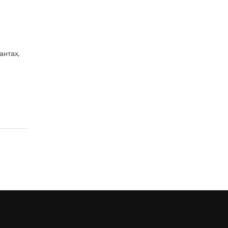
антах,