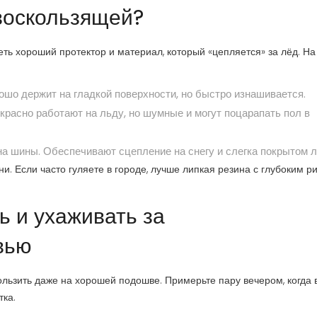
воскользящей?
ь хороший протектор и материал, который «цепляется» за лёд. На
ошо держит на гладкой поверхности, но быстро изнашивается.
расно работают на льду, но шумные и могут поцарапать пол в
на шины. Обеспечивают сцепление на снегу и слегка покрытом 
и. Если часто гуляете в городе, лучше липкая резина с глубоким р
ь и ухаживать за
вью
ользить даже на хорошей подошве. Примерьте пару вечером, когда
тка.