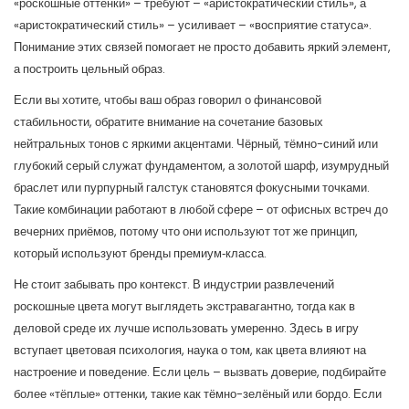
«роскошные оттенки» – требуют – «аристократический стиль», а
«аристократический стиль» – усиливает – «восприятие статуса».
Понимание этих связей помогает не просто добавить яркий элемент,
а построить цельный образ.
Если вы хотите, чтобы ваш образ говорил о финансовой
стабильности, обратите внимание на сочетание базовых
нейтральных тонов с яркими акцентами. Чёрный, тёмно-синий или
глубокий серый служат фундаментом, а золотой шарф, изумрудный
браслет или пурпурный галстук становятся фокусными точками.
Такие комбинации работают в любой сфере – от офисных встреч до
вечерних приёмов, потому что они используют тот же принцип,
который используют бренды премиум‑класса.
Не стоит забывать про контекст. В индустрии развлечений
роскошные цвета могут выглядеть экстравагантно, тогда как в
деловой среде их лучше использовать умеренно. Здесь в игру
вступает
цветовая психология
,
наука о том, как цвета влияют на
настроение и поведение
. Если цель – вызвать доверие, подбирайте
более «тёплые» оттенки, такие как тёмно-зелёный или бордо. Если