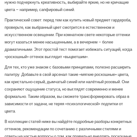
нужно подчеркнуть креативность, выбирайте яркие, но не кричащие
цвета – например, сапфировый синий.
Практический совет: перед тем как купить новый предмет гардероба,
проверьте, как выбранный цвет смотрится в естественном и
искусственном освещении. При комнатном свете некоторые оттенки
могут казаться менее насыщенными, а в вечернем – более
драматичными. Этот простой тест помогает избежать ситуаций, когда
«роскошный» оттенок выглядит «выцветшим».
Для тех, кто уже знаком с базовыми принципами, полезно расширить
палитру. Добавьте в свой арсенал такие «мягкие роскошные» цвета,
как кристально‑серый, дымчатый синий или налётный розовый. Они
сохраняют ощущение статуса, но выглядят современно и менее
формально. Таким образом, вы сможете трансформировать образ в
зависимости от задачи, не теряя «психологической» подпитки от
цвета.
В коллекции статей ниже вы найдёте подробные разборы конкретных
оттенков, рекомендации по сочетанию с различными стилями и
ответы на частые вопросы о том, как правильно внедрять роскошные