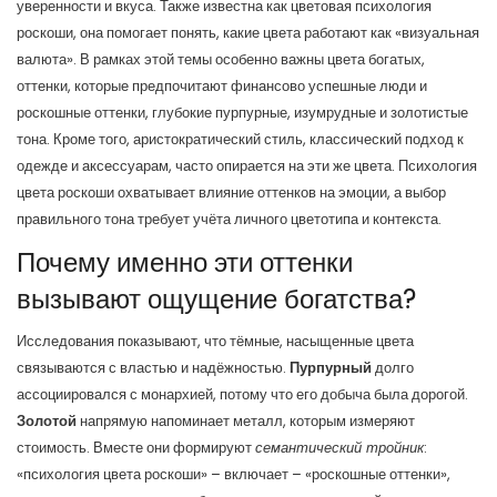
уверенности и вкуса
. Также известна как
цветовая психология
роскоши
, она помогает понять, какие цвета работают как «визуальная
валюта». В рамках этой темы особенно важны
цвета богатых
,
оттенки, которые предпочитают финансово успешные люди
и
роскошные оттенки
,
глубокие пурпурные, изумрудные и золотистые
тона
. Кроме того,
аристократический стиль
,
классический подход к
одежде и аксессуарам, часто опирается на эти же цвета
. Психология
цвета роскоши охватывает влияние оттенков на эмоции, а выбор
правильного тона требует учёта личного цветотипа и контекста.
Почему именно эти оттенки
вызывают ощущение богатства?
Исследования показывают, что тёмные, насыщенные цвета
связываются с властью и надёжностью.
Пурпурный
долго
ассоциировался с монархией, потому что его добыча была дорогой.
Золотой
напрямую напоминает металл, которым измеряют
стоимость. Вместе они формируют
семантический тройник
:
«психология цвета роскоши» – включает – «роскошные оттенки»,