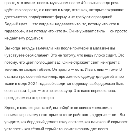
про то, что нельзя носить мужчинам после 40, почти всегда речь
идёт не о возрасте, а о
цветах в моде
,
оттенках, которые сохраняют
достоинство, подчёркивают форму и не требуют оправданий
.
Бедный цвет — это когда вы надеваете что-то, потому что «это в
гардеробе», а не потому что «это я». Он не убивает стиль — он просто
не даёт ему родиться.
Вы когда-нибудь замечали, как после примерки в магазине вы
чувствуете себя слабее? Это не потому, что вещь плохо сидит. Это
потому, что цвет поглощает вас. Он не отражает свет, не играет с
тенями, не создаёт объём. Он просто — есть. И вы с ним — тоже. В
статьях про осенний маникюр, про зимнюю одежду для детей и про
ткани в моде 2024 года всё сводится к одному: выбор должен быть
осознанным. Цвет — это не аксессуар. Это ваше первое слово,
прежде чем вы откроете рот.
Здесь, в коллекции статей, вы найдёте не список «нельзя», а
понимание, почему некоторые оттенки работают, а другие — нет. Вы
увидите, как бордовый делает кожу светлее, как оливковый скрывает
усталость, как тёплый серый становится фоном для всего