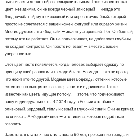
вытягивает и делает образ невыразительным
. Также известен как
цвет-невидимка
, он не всегда чёрный или серый — иногда это
бледно-жёлтый, мутно-розовый или серовато-зелёный, который
просто не сочетается с вашей кожей, фигурой или образом жизни.
Многие думают, что «бедный» — значит устаревший. Нет. Он бедный,
потому что не работает. Он не подчёркивает, не добавляет глубины,
не создаёт контраста. Он просто исчезает — вместе с вашей
уверенностью.
Этот цвет часто появляется, когда человек выбирает одежду по
принципу «всё равно» или «в моде было». Но мода — это не про то,
что носит кто-то другой. Модные
цвета одежды
,
оттенки, которые
естественно смотрятся на коже, в свете и в движении
. Также
известен как
цвета, идущие по тону
, — это те, что подчёркивают
вашу индивидуальность. В 2024 году в России это тёмно-
оливковый, бордовый, тёплый серый и глубокий синий. Они не кричат,
но они есть. А «бедный» цвет — это тишина, которая не даёт вам
говорить.
Заметьте: в статьях про стиль после 50 лет, про осенние тренды и