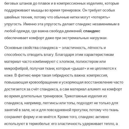
беговых штанов до плавок
и в
компрессионных изделиях
,
которые
поддерживают мышцы во время тренировок
. Он требует особых
швейных техник, потому что обычные нитки могут «потерять»
упругость. Именно эта упругость делает спандекс незаменимым в
любой одежде, где важна свобода движений;
спандекс
обеспечивает комфорт даже при экстремальных нагрузках.
Основные свойства спандекса – эластичность, лёгкость и
способность отводить влагу. Благодаря этим характеристикам
материал часто комбинируют с хлопком, полиэстером или
микрофиброй, получая ткани, которые «дышат» и не цепляются к
коже. В фитнес‑мире такая гибридность важна:
компрессия
,
повышающая кровообращение и ускоряющая восстановление
часто
достигается за счёт спандекса, а сам материал
влияет на
комфорт
во время длительных тренировок. Трикотажные изделия из
спандекса, например, леггинсы или топы, подходят не только для
занятий в зале, но и для повседневной прогулки, потому что ткань
сохраняет форму и не мнётся. Кроме того, спандекс активно
используют в термобелье: его эластичность удерживает тепло, а