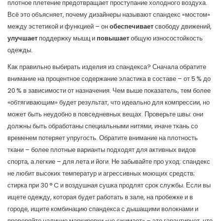
плотное плетение предотвращает проступание холодного воздуха.
Всё это объясняет, почему дизайнеры называют спандекс «мостом»
между эстетикой и функцией – он
обеспечивает
свободу движений,
улучшает
поддержку мышц и
повышает
общую износостойкость
одежды.
Как правильно выбирать изделия из спандекса? Сначала обратите
внимание на процентное содержание эластика в составе – от 5 % до
20 % в зависимости от назначения. Чем выше показатель, тем более
«обтягивающим» будет результат, что идеально для компрессии, но
может быть неудобно в повседневных вещах. Проверьте швы: они
должны быть обработаны специальными нитями, иначе ткань со
временем потеряет упругость. Обратите внимание на плотность
ткани – более плотные варианты подходят для активных видов
спорта, а легкие – для лета и йоги. Не забывайте про уход: спандекс
не любит высоких температур и агрессивных моющих средств;
стирка при 30 ° C и воздушная сушка продлят срок службы. Если вы
ищете одежду, которая будет работать в зале, на пробежке и в
городе, ищите комбинацию спандекса с дышащими волокнами и
проверяйте наличие маркировки «не сжимает» – это гарантирует, что