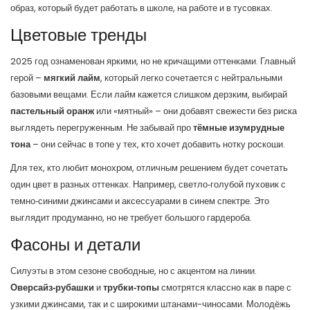
образ, который будет работать в школе, на работе и в тусовках.
Цветовые тренды
2025 год ознаменован яркими, но не кричащими оттенками. Главный
герой –
мягкий лайм
, который легко сочетается с нейтральными
базовыми вещами. Если лайм кажется слишком дерзким, выбирай
пастельный оранж
или «мятный» – они добавят свежести без риска
выглядеть перегруженным. Не забывай про
тёмные изумрудные
тона
– они сейчас в топе у тех, кто хочет добавить нотку роскоши.
Для тех, кто любит монохром, отличным решением будет сочетать
один цвет в разных оттенках. Например, светло‑голубой пуховик с
темно‑синими джинсами и аксессуарами в синем спектре. Это
выглядит продуманно, но не требует большого гардероба.
Фасоны и детали
Силуэты в этом сезоне свободные, но с акцентом на линии.
Оверсайз‑рубашки
и
трубки‑топы
смотрятся классно как в паре с
узкими джинсами, так и с широкими штанами-чиносами. Молодёжь