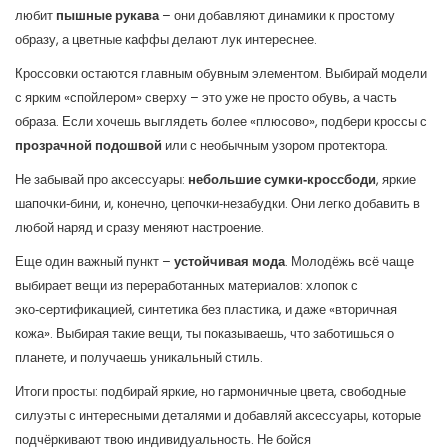
любит
пышные рукава
– они добавляют динамики к простому
образу, а цветные каффы делают лук интереснее.
Кроссовки остаются главным обувным элементом. Выбирай модели
с ярким «спойлером» сверху – это уже не просто обувь, а часть
образа. Если хочешь выглядеть более «плюсово», подбери кроссы с
прозрачной подошвой
или с необычным узором протектора.
Не забывай про аксессуары:
небольшие сумки‑кроссбоди
, яркие
шапочки‑бини, и, конечно, цепочки‑незабудки. Они легко добавить в
любой наряд и сразу меняют настроение.
Еще один важный пункт –
устойчивая мода
. Молодёжь всё чаще
выбирает вещи из переработанных материалов: хлопок с
эко‑сертификацией, синтетика без пластика, и даже «вторичная
кожа». Выбирая такие вещи, ты показываешь, что заботишься о
планете, и получаешь уникальный стиль.
Итоги просты: подбирай яркие, но гармоничные цвета, свободные
силуэты с интересными деталями и добавляй аксессуары, которые
подчёркивают твою индивидуальность. Не бойся