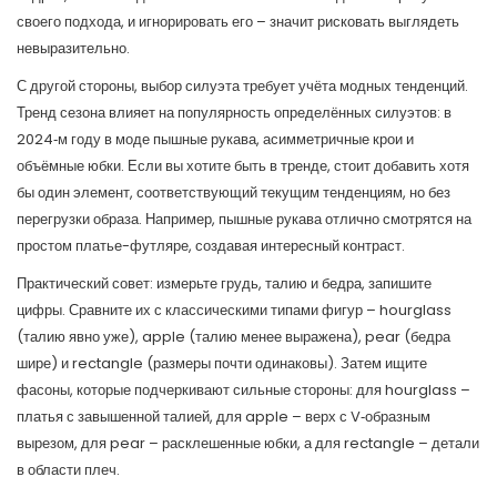
своего подхода, и игнорировать его – значит рисковать выглядеть
невыразительно.
С другой стороны, выбор силуэта требует учёта модных тенденций.
Тренд сезона влияет на популярность определённых силуэтов: в
2024‑м году в моде пышные рукава, асимметричные крои и
объёмные юбки. Если вы хотите быть в тренде, стоит добавить хотя
бы один элемент, соответствующий текущим тенденциям, но без
перегрузки образа. Например, пышные рукава отлично смотрятся на
простом платье-футляре, создавая интересный контраст.
Практический совет: измерьте грудь, талию и бедра, запишите
цифры. Сравните их с классическими типами фигур – hourglass
(талию явно уже), apple (талию менее выражена), pear (бедра
шире) и rectangle (размеры почти одинаковы). Затем ищите
фасоны, которые подчеркивают сильные стороны: для hourglass –
платья с завышенной талией, для apple – верх с V‑образным
вырезом, для pear – расклешенные юбки, а для rectangle – детали
в области плеч.