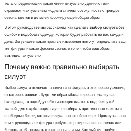
тела, определяющий, какие линии визуально удлиняют или
скрывают
и актуальным
модным стилем
,
совокупностью трендов
сезона, цветов и деталей, формирующей общий образ
.
В этом руководстве мы расскажем, как сделать
выбор силуэта
без
ошибок и подобрать одежду, которая будет работать на вас каждый
день. Вы узнаете, какие простые измерения помогут определить ваш
тип фигуры, и какие фасоны сейчас в топе, чтобы ваш образ
выглядел актуально.
Почему важно правильно выбирать
силуэт
Выбор силуэта включает анализ типа фигуры, а это первое условие,
от которого зависит, будет ли образ сбалансирован. Если у вас
hourglass, то подойдут обтягивающие платья с подчёркнутой
талией; для apple‑формы лучше выбирать приталенные жакеты и
свободные брюки, которые визуально стройнят верх. Прямоугольная
или «грушевидная» фигура требует акцентирования на плечах или
бедрах, чтобы создать женственные линии. Каждый тип требует