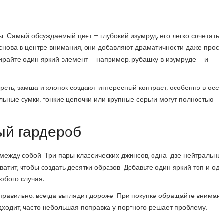
ы. Самый обсуждаемый цвет – глубокий изумруд, его легко сочетать
нова в центре внимания, они добавляют драматичности даже про
бирайте один яркий элемент – например, рубашку в изумруде – и
рсть, замша и хлопок создают интересный контраст, особенно в ос
льные сумки, тонкие цепочки или крупные серьги могут полностью
ый гардероб
 между собой. Три пары классических джинсов, одна-две нейтральн
ватит, чтобы создать десятки образов. Добавьте один яркий топ и о
любого случая.
 правильно, всегда выглядит дороже. При покупке обращайте внима
подходит, часто небольшая поправка у портного решает проблему.