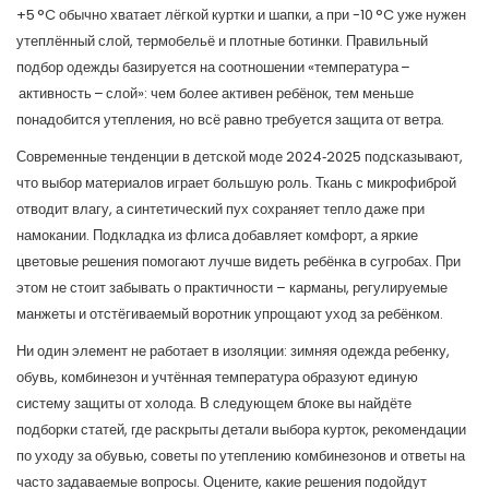
+5 °C обычно хватает лёгкой куртки и шапки, а при -10 °C уже нужен
утеплённый слой, термобельё и плотные ботинки. Правильный
подбор одежды базируется на соотношении «температура –
активность – слой»: чем более активен ребёнок, тем меньше
понадобится утепления, но всё равно требуется защита от ветра.
Современные тенденции в детской моде 2024‑2025 подсказывают,
что выбор материалов играет большую роль. Ткань с микрофиброй
отводит влагу, а синтетический пух сохраняет тепло даже при
намокании. Подкладка из флиса добавляет комфорт, а яркие
цветовые решения помогают лучше видеть ребёнка в сугробах. При
этом не стоит забывать о практичности – карманы, регулируемые
манжеты и отстёгиваемый воротник упрощают уход за ребёнком.
Ни один элемент не работает в изоляции: зимняя одежда ребенку,
обувь, комбинезон и учтённая температура образуют единую
систему защиты от холода. В следующем блоке вы найдёте
подборки статей, где раскрыты детали выбора курток, рекомендации
по уходу за обувью, советы по утеплению комбинезонов и ответы на
часто задаваемые вопросы. Оцените, какие решения подойдут