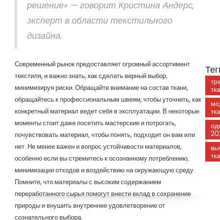
решение» — говорит Кристина Андерс,
эксперт в области текстильного
дизайна.
Современный рынок предоставляет огромный ассортимент
Тег
текстиля, и важно знать, как сделать верный выбор,
тр
минимизируя риски. Обращайте внимание на состав ткани,
тк
обращайтесь к профессиональным швеям, чтобы уточнить, как
мо
конкретный материал ведет себя в эксплуатации. В некоторые
тк
моменты стоит даже посетить мастерские и потрогать,
од
20
почувствовать материал, чтобы понять, подходит он вам или
нет. Не менее важен и вопрос устойчивости материалов,
вы
тк
особенно если вы стремитесь к осознанному потреблению,
минимизации отходов и воздействию на окружающую среду.
Помните, что материалы с высоким содержанием
переработанного сырья помогут внести вклад в сохранение
природы и внушить внутреннее удовлетворение от
сознательного выбора.