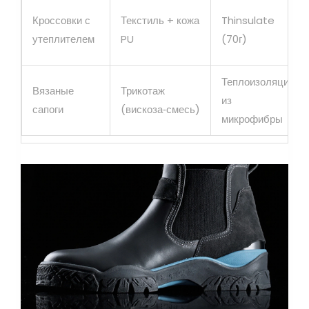
Кроссовки с
Текстиль + кожа
Thinsulate
утеплителем
PU
(70г)
Теплоизоляция
Вязаные
Трикотаж
из
сапоги
(вискоза‑смесь)
микрофибры