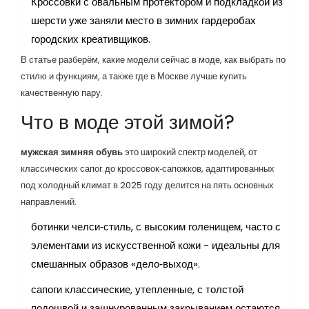
Кроссовки с овальным протектором и подкладкой из
шерсти уже заняли место в зимних гардеробах
городских креативщиков.
В статье разберём, какие модели сейчас в моде, как выбрать по
стилю и функциям, а также где в Москве лучше купить
качественную пару.
Что в моде этой зимой?
мужская зимняя обувь
это широкий спектр моделей, от
классических сапог до кроссовок‑сапожков, адаптированных
под холодный климат
в 2025 году делится на пять основных
направлений.
ботинки
челси‑стиль, с высоким голенищем, часто с
элементами из искусственной кожи
- идеальны для
смешанных образов «дело‑выход».
сапоги
классические, утепленные, с толстой
подошвой и зашнурованным закрыванием
остаются