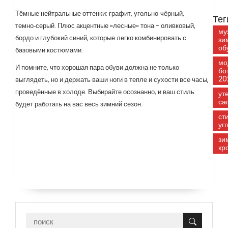
Тёмные нейтральные оттенки: графит, угольно‑чёрный,
Тег
темно‑серый. Плюс акцентные «лесные» тона - оливковый,
му
бордо и глубокий синий, которые легко комбинировать с
зи
об
базовыми костюмами.
мо
И помните, что хорошая пара обуви должна не только
бо
20
выглядеть, но и держать ваши ноги в тепле и сухости все часы,
проведённые в холоде. Выбирайте осознанно, и ваш стиль
ут
са
будет работать на вас весь зимний сезон.
ст
угг
зи
кр