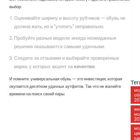
выбор:
Оценивайте ширину и высоту рубчиков — обувь не
должна жать, но и "утопать" неправильно.
Пробуйте разные модели: иногда неожиданные
решения оказываются самыми удачными.
Следите за отзывами и выбирайте проверенные
марки, у которых акцент на
качество
.
И помните: универсальная обувь — это инвестиция, которая
Тег
окупается десятком удачных аутфитов. Так что не жалейте
мо
времени на поиск своей пары.
об
20
же
мо
20
мо
цв
од