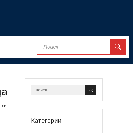
да
рали
Категории