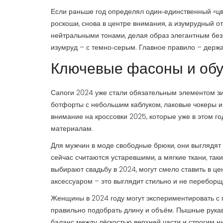
Если раньше год определял один‑единственный «цве
роскоши, снова в центре внимания, а изумрудный от
нейтральными тонами, делая образ элегантным без 
изумруд – с темно‑серым. Главное правило – держат
Ключевые фасоны и об
Сапоги 2024 уже стали обязательным элементом зим
ботфорты с небольшим каблуком, лаковые чокеры и 
внимание на кроссовки 2025, которые уже в этом г
материалам.
Для мужчин в моде свободные брюки, они выглядят
сейчас считаются устаревшими, а мягкие ткани, так
выбирают свадьбу в 2024, могут смело ставить в ц
аксессуаром – это выглядит стильно и не переборщ
Женщины в 2024 году могут экспериментировать с 
правильно подобрать длину и объём. Пышные рукав
баланс между лёгкостью верхней части и строгим н