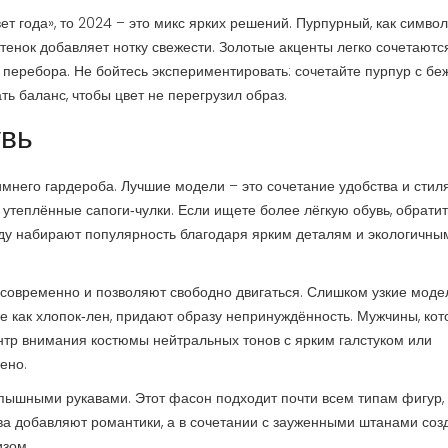
т года», то 2024 – это микс ярких решений. Пурпурный, как символ
тенок добавляет нотку свежести. Золотые акценты легко сочетаютс
перебора. Не бойтесь экспериментировать: сочетайте пурпур с бе
ь баланс, чтобы цвет не перегрузил образ.
увь
него гардероба. Лучшие модели – это сочетание удобства и стиля
утеплённые сапоги‑чулки. Если ищете более лёгкую обувь, обрати
оду набирают популярность благодаря ярким деталям и экологичны
 современно и позволяют свободно двигаться. Слишком узкие моде
ие как хлопок‑лен, придают образу непринуждённость. Мужчины, ко
ентр внимания костюмы нейтральных тонов с ярким галстуком или
ено.
пышными рукавами. Этот фасон подходит почти всем типам фигур,
а добавляют романтики, а в сочетании с зауженными штанами соз
изом.