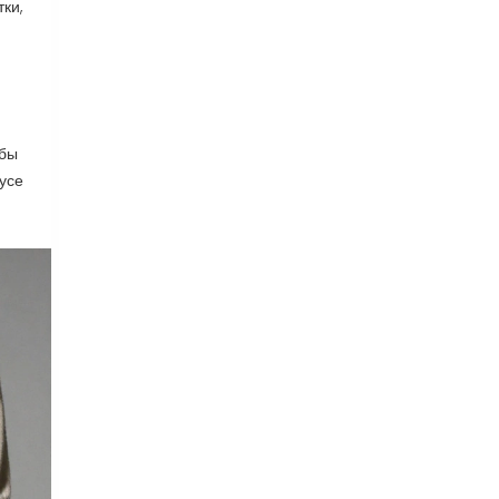
ки,
обы
усе