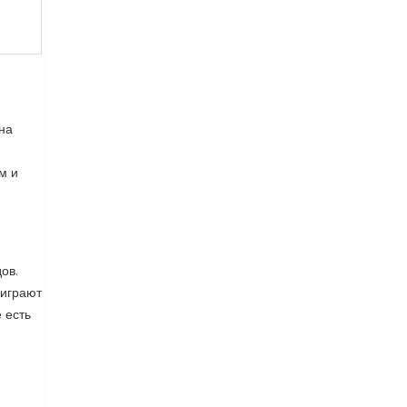
 на
м и
ов.
 играют
 есть