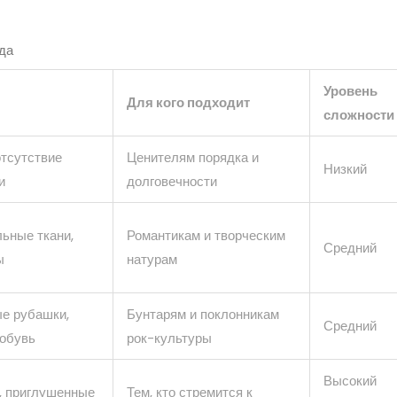
да
Уровень
Для кого подходит
сложности
отсутствие
Ценителям порядка и
Низкий
и
долговечности
льные ткани,
Романтикам и творческим
Средний
ы
натурам
е рубашки,
Бунтарям и поклонникам
Средний
 обувь
рок-культуры
Высокий
s, приглушенные
Тем, кто стремится к