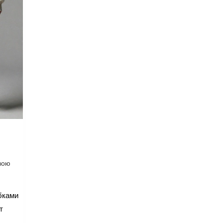
вою
бками
т