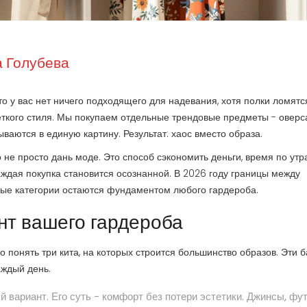
 Голубева
о у вас нет ничего подходящего для надевания, хотя полки ломятс
еткого стиля. Мы покупаем отдельные трендовые предметы - оверс
ываются в единую картину. Результат: хаос вместо образа.
о не просто дань моде. Это способ сэкономить деньги, время по утр
аждая покупка становится осознанной. В 2026 году границы между
вые категории остаются фундаментом любого гардероба.
нт вашего гардероба
о понять три кита, на которых строится большинство образов. Эти
б
аждый день.
 вариант. Его суть - комфорт без потери эстетики. Джинсы, фу