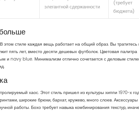
(требует
элегантной сдержанности
бюджета)
 больше
. В этом стиле каждая вещь работает на общий образ. Вы тратитесь
жит пять лет, вместо десяти дешевых футболок. Цветовая палитра
ым и navy blue. Минимализм отлично сочетается с деловым стиле
ид.
ка
нтролируемый хаос. Этот стиль пришел из культуры хиппи 1970-х год
интами, широкие брюки, бархат, кружево, много слоев. Аксессуары
ручной работы. Бохо требует навыка комбинирования текстур, иначе