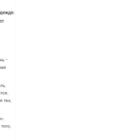
одежде.
ет
нь -
рая
ть,
тся.
 тех,
»,
того,