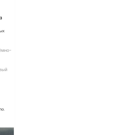
»
тых
тёмно-
евый
ло.