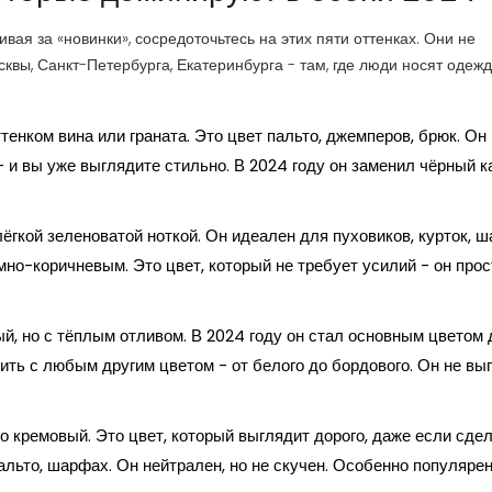
вая за «новинки», сосредоточьтесь на этих пяти оттенках. Они не
вы, Санкт-Петербурга, Екатеринбурга - там, где люди носят одежду
ттенком вина или граната. Это цвет пальто, джемперов, брюк. Он
 и вы уже выглядите стильно. В 2024 году он заменил чёрный к
ёгкой зеленоватой ноткой. Он идеален для пуховиков, курток, ш
но-коричневым. Это цвет, который не требует усилий - он прос
ый, но с тёплым отливом. В 2024 году он стал основным цветом 
ить с любым другим цветом - от белого до бордового. Он не выг
о кремовый. Это цвет, который выглядит дорого, даже если сдел
альто, шарфах. Он нейтрален, но не скучен. Особенно популярен