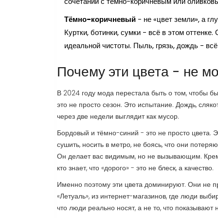
сочетании с тёмно-коричневым или оливков
Тёмно-коричневый
- не «цвет земли», а г
Куртки, ботинки, сумки - всё в этом оттенке
идеальной чистоты. Пыль, грязь, дождь - всё
Почему эти цвета - не м
В 2024 году мода перестала быть о том, чтобы бы
это не просто сезон. Это испытание. Дождь, слякот
через две недели выглядит как мусор.
Бордовый и тёмно-синий - это не просто цвета. Э
сушить, носить в метро, не боясь, что они потеря
Он делает вас видимым, но не вызывающим. Кремов
кто знает, что «дорого» - это не блеск, а качество.
Именно поэтому эти цвета доминируют. Они не пр
«Летуаль», из интернет-магазинов, где люди выбир
что люди реально носят, а не то, что показывают 