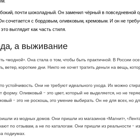
ым.
лубокий, почти шоколадный. Он заменил чёрный в повседневной 
. Он сочетается с бордовым, оливковым, кремовым. И он не требу
 это выглядит как часть стиля.
ода, а выживание
ть «модной». Она стала о том, чтобы быть практичной. В России осе
ь, ветер, короткие дни. Никто не хочет тратить деньги на вещь, кото
то устойчивость. Они не требуют идеального ухода. Их можно стира
ют форму. Оливковый - это цвет, который не выделяется, но не теряе
ый - это не роскошь, это умение выбирать. Он не для всех, но для
ишли из модных домов. Они пришли из магазинов «Магнит», «Лента
ают по отзывам, а не по каталогам. Они пришли из реальности - из 
на подиумах.