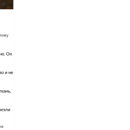
отому
но. Он
во и не
ткань,
чезли
ка