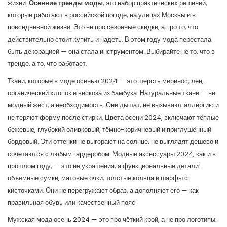
жизни.
Осенние тренды моды
,
это набор практических решений,
которые работают в российской погоде, на улицах Москвы и в
повседневной жизни
. Это не про сезонные скидки, а про то, что
действительно стоит купить и надеть.
В этом году мода перестала
быть декорацией — она стала инструментом. Выбирайте не то, что в
тренде, а то, что работает.
Ткани
,
которые в моде осенью 2024 — это шерсть меринос, лён,
органический хлопок и вискоза из бамбука
.
Натуральные ткани
— не
модный жест, а необходимость. Они дышат, не вызывают аллергию и
не теряют форму после стирки.
Цвета осени 2024
,
включают тёплые
бежевые, глубокий оливковый, тёмно-коричневый и приглушённый
бордовый
. Эти оттенки не выгорают на солнце, не выглядят дешево и
сочетаются с любым гардеробом.
Модные аксессуары 2024
,
как и в
прошлом году, — это не украшения, а функциональные детали:
объёмные сумки, матовые очки, толстые кольца и шарфы с
кисточками
. Они не перегружают образ, а дополняют его — как
правильная обувь или качественный пояс.
Мужская мода осень 2024 — это про чёткий крой, а не про логотипы.