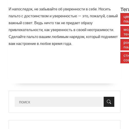
Тег
И напоследок, не забывайте об уверенности в себе. Носить
пальто с достоинством и уверенностью — это, пожалуй, самый
цв
па
важный совет. Ведь ничто так не придает образу
мо
привлекательности, как уверенность в своей неотразимости.
те
Сделайте пальто вашим любимым нарядом, который поднимет
ро
вам настроение в любое время года.
па
ст
со