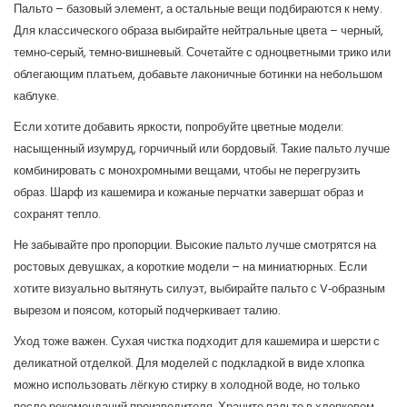
Пальто – базовый элемент, а остальные вещи подбираются к нему.
Для классического образа выбирайте нейтральные цвета – черный,
темно‑серый, темно‑вишневый. Сочетайте с одноцветными трико или
облегающим платьем, добавьте лаконичные ботинки на небольшом
каблуке.
Если хотите добавить яркости, попробуйте цветные модели:
насыщенный изумруд, горчичный или бордовый. Такие пальто лучше
комбинировать с монохромными вещами, чтобы не перегрузить
образ. Шарф из кашемира и кожаные перчатки завершат образ и
сохранят тепло.
Не забывайте про пропорции. Высокие пальто лучше смотрятся на
ростовых девушках, а короткие модели – на миниатюрных. Если
хотите визуально вытянуть силуэт, выбирайте пальто с V‑образным
вырезом и поясом, который подчеркивает талию.
Уход тоже важен. Сухая чистка подходит для кашемира и шерсти с
деликатной отделкой. Для моделей с подкладкой в виде хлопка
можно использовать лёгкую стирку в холодной воде, но только
после рекомендаций производителя. Храните пальто в хлопковом