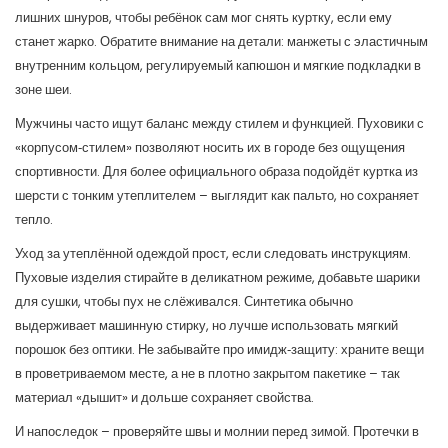
лишних шнуров, чтобы ребёнок сам мог снять куртку, если ему
станет жарко. Обратите внимание на детали: манжеты с эластичным
внутренним кольцом, регулируемый капюшон и мягкие подкладки в
зоне шеи.
Мужчины часто ищут баланс между стилем и функцией. Пуховики с
«корпусом‑стилем» позволяют носить их в городе без ощущения
спортивности. Для более официального образа подойдёт куртка из
шерсти с тонким утеплителем – выглядит как пальто, но сохраняет
тепло.
Уход за утеплённой одеждой прост, если следовать инструкциям.
Пуховые изделия стирайте в деликатном режиме, добавьте шарики
для сушки, чтобы пух не слёживался. Синтетика обычно
выдерживает машинную стирку, но лучше использовать мягкий
порошок без оптики. Не забывайте про имидж‑защиту: храните вещи
в проветриваемом месте, а не в плотно закрытом пакетике – так
материал «дышит» и дольше сохраняет свойства.
И напоследок – проверяйте швы и молнии перед зимой. Протечки в