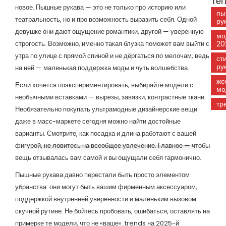
Тег
новое. Пышные рукава — это не только про историю или
пы
театральность, но и про возможность выразить себя. Одной
ру
девушке они дают ощущение романтики, другой — уверенную
мо
строгость. Возможно, именно такая блузка поможет вам выйти с
20
утра по улице с прямой спиной и не дёргаться по мелочам, ведь
ст
ру
на ней — маленькая поддержка моды и чуть волшебства.
же
Если хочется поэкспериментировать, выбирайте модели с
мо
необычными вставками — вырезы, завязки, контрастные ткани.
тр
Необязательно покупать ультрамодные дизайнерские вещи:
даже в масс-маркете сегодня можно найти достойные
варианты. Смотрите, как посадка и длина работают с вашей
фигурой, не ловитесь на всеобщее увлечение. Главное — чтобы
вещь отзывалась вам самой и вы ощущали себя гармонично.
Пышные рукава давно перестали быть просто элементом
убранства: они могут быть вашим фирменным аксессуаром,
поддержкой внутренней уверенности и маленьким вызовом
скучной рутине. Не бойтесь пробовать, ошибаться, оставлять на
примерке те модели, что не «ваше». trends на 2025-й