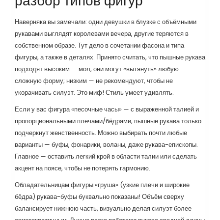
разбор типов фигур
Наверняка вы замечали: одни девушки в блузке с объёмными
рукавами выглядят королевами вечера, другие теряются в
собственном образе. Тут дело в сочетании фасона и типа
фигуры, а также в деталях. Принято считать, что пышные рукава
подходят высоким — мол, они могут «вытянуть» любую
сложную форму; низким — не рекомендуют, чтобы не
укорачивать силуэт. Это миф! Стиль умеет удивлять.
Если у вас фигура «песочные часы» — с выраженной талией и
пропорциональными плечами/бёдрами, пышные рукава только
подчеркнут женственность. Можно выбирать почти любые
варианты — буфы, фонарики, воланы, даже рукава-епископы.
Главное — оставить легкий крой в области талии или сделать
акцент на поясе, чтобы не потерять гармонию.
Обладательницам фигуры «груша» (узкие плечи и широкие
бёдра) рукава-буфы буквально показаны! Объём сверху
балансирует нижнюю часть, визуально делая силуэт более