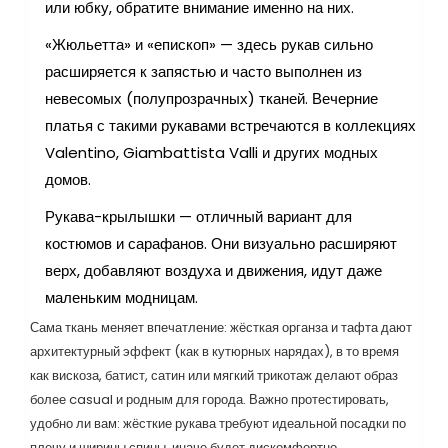
или юбку, обратите внимание именно на них.
«Жюльетта» и «епископ» — здесь рукав сильно
расширяется к запястью и часто выполнен из
невесомых (полупрозрачных) тканей. Вечерние
платья с такими рукавами встречаются в коллекциях
Valentino, Giambattista Valli и других модных
домов.
Рукава-крылышки — отличный вариант для
костюмов и сарафанов. Они визуально расширяют
верх, добавляют воздуха и движения, идут даже
маленьким модницам.
Сама ткань меняет впечатление: жёсткая органза и тафта дают
архитектурный эффект (как в кутюрных нарядах), в то время
как вискоза, батист, сатин или мягкий трикотаж делают образ
более casual и родным для города. Важно протестировать,
удобно ли вам: жёсткие рукава требуют идеальной посадки по
плечу и ширины спины, иначе будет дискомфортно.