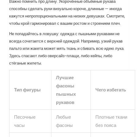
Важно помнить про длину. Укорочённые объёмные рукава
способны сделать руки визуально короче, длинные — иногда
кажутся непропорциональными на низких девушках. Смотрите,
чтобы крой гармонировал с вашим ростом и строением плеч.
Не попадайтесь в ловушку: одежда с пышными рукавами не
всегда сочетается с верхней одеждой. Например, узкий рукав
пальто или жакета может мять ткань и сбивать всю идею лука.
Здесь спасают либо оверсайз-плащи, либо кейпы, либо
стёганые жилеты.
Лучшие
фасоны
Тип фигуры
Чего избегать
пышных
рукавов
Песочные
Любые
Плотные ткани
часы
фасоны
без пояса