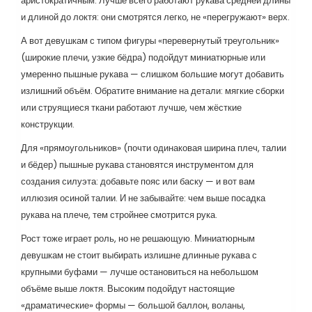
аристократичным. Лучше всего работают рукава средней длины
и длиной до локтя: они смотрятся легко, не «перегружают» верх.
А вот девушкам с типом фигуры «перевернутый треугольник»
(широкие плечи, узкие бёдра) подойдут миниатюрные или
умеренно пышные рукава — слишком большие могут добавить
излишний объём. Обратите внимание на детали: мягкие сборки
или струящиеся ткани работают лучше, чем жёсткие
конструкции.
Для «прямоугольников» (почти одинаковая ширина плеч, талии
и бёдер) пышные рукава становятся инструментом для
создания силуэта: добавьте пояс или баску — и вот вам
иллюзия осиной талии. И не забывайте: чем выше посадка
рукава на плече, тем стройнее смотрится рука.
Рост тоже играет роль, но не решающую. Миниатюрным
девушкам не стоит выбирать излишне длинные рукава с
крупными буфами — лучше остановиться на небольшом
объёме выше локтя. Высоким подойдут настоящие
«драматические» формы — большой баллон, воланы,