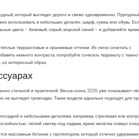
удный, который выглядит дорого и свежо одновременно. Пурпурны
жно использовать в небольших деталях: шарф, сумка или обувь. Ес
льные цвета – бежевый, серый, морской синий – и добавляйте ярки
ёплые терракотовые и оранжевые оттенки. Их легко сочетать с
бавить немного контраста, попробуйте сочетать терракоту с темно
 но интересный образ.
ссуарах
енно стильной и практичной. Весна‑осень 2025 уже показывают лё
но не выглядят громоздко. Такие модели идеально подходят для пр
 посадкой и небольшими деталями, например, стрелками или конт
слойностью: лёгкий свитер под пиджак, яркая жилетка поверх пла
тся массивные ботинки с протектором, который отлично удерживае