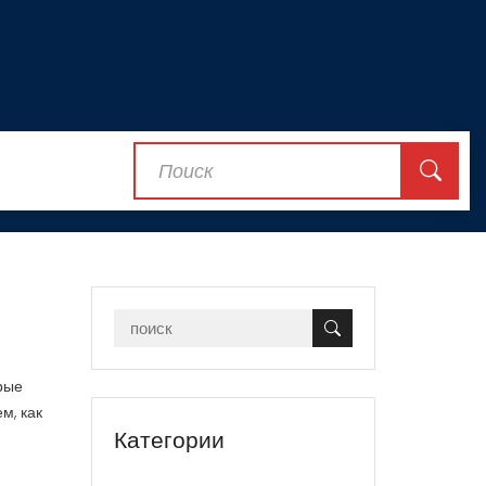
е
орые
м, как
Категории