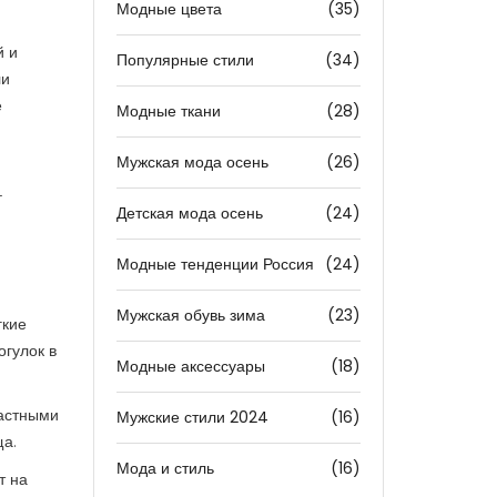
Модные цвета
(35)
й и
Популярные стили
(34)
ли
е
Модные ткани
(28)
Мужская мода осень
(26)
-
Детская мода осень
(24)
Модные тенденции Россия
(24)
Мужская обувь зима
(23)
гкие
огулок в
Модные аксессуары
(18)
растными
Мужские стили 2024
(16)
ща.
Мода и стиль
(16)
т на