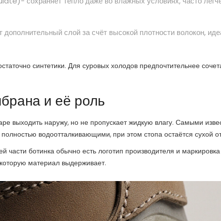
ulate)- сохраняет тепло даже во влажных условиях, часто легч
т дополнительный слой за счёт высокой плотности волокон, ид
остаточно синтетики. Для суровых холодов предпочтительнее соче
брана и её роль
аре выходить наружу, но не пропускает жидкую влагу. Самыми изв
 полностью водоотталкивающими, при этом стопа остаётся сухой от
й части ботинка обычно есть логотип производителя и маркировка
 которую материал выдерживает.