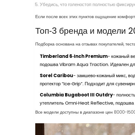
Убедись, что голеностоп полностью фиксиру
Если после всех этих пунктов ощущение комфортн
Топ‑3 бренда и модели 2
Подборка основана на отзывах покупателей, тест
Timberland 6‑Inch Premium
- кожаный ве
подошва Vibram Aqua Traction. Идеален для
Sorel Caribou
- замшево‑кожаный микс, вод
протектор “Ice‑Grip”. Подходит для сувенир
Columbia Bugaboot III Outdry
- полност
утеплитель Omni‑Heat Reflective, подошва 
Все модели доступны в диапазоне цен 8000-1500