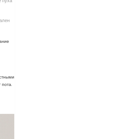
е пуха
еален
тание
естными
 пота.