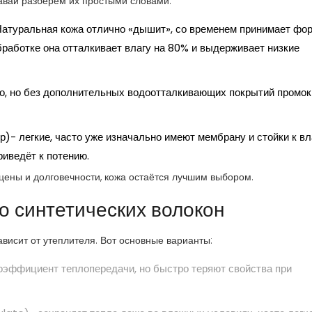
авай разберём их простыми словами.
 Натуральная кожа отлично «дышит», со временем принимает фо
бработке она отталкивает влагу на 80% и выдерживает низкие
но, но без дополнительных водоотталкивающих покрытий промок
)- легкие, часто уже изначально имеют мембрану и стойки к вл
риведёт к потению.
цены и долговечности, кожа остаётся лучшим выбором.
до синтетических волокон
зависит от утеплителя. Вот основные варианты:
коэффициент теплопередачи, но быстро теряют свойства при