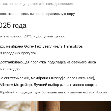
ется, но не ощущается жёстким давлением.
ое, скорее всего, ты нашёл правильную пару.
025 года
ах в условиях -20°C и доступных ценах.
рх, мембрана Gore‑Tex, утеплитель Thinsulate,
 городских прогулок.
оотталкивающая пропитка, подкладка из овечьего меха,
ных походов.
ью синтетический, мембрана Outdry(аналог Gore‑Tex),
Vibram MegaGrip. Лучший выбор для активного спорта.
0рублей и подходят для большинства климатических зон России.