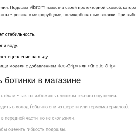
ления. Подошва
Vibram
известна своей протекторной схемой, котор
рианты - резина с микрорубцами, поликарбонатные вставки. При выб
ет стабильность.
г и воду.
ает сцепление на льду.
ищи модели с добавлением «Ice‑Grip» или «Kinetic Grip».
 ботинки в магазине
а отёкли - так ты избежишь слишком тесного ощущения.
одить в холод (обычно они из шерсти или термоматериалов).
 передней части, но не скользили.
обы оценить гибкость подошвы.