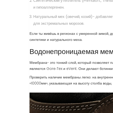
Синтетический утеплитель (Primaloft, Thins
и гипоаллергенен.
Натуральный мех (овечий, козий)- добавляе
для экстремальных морозов.
Если ты живёшь в регионах с умеренной зимой, д
синтетики и натурального меха.
Водонепроницаемая мем
Мембрана- это тонкий слой, который позволяет п
являются
Gore‑Tex
и
eVent
. Они делают ботинки
Проверить наличие мембраны легко: на внутренне
«10000мм», указывающая на высоту столба воды,