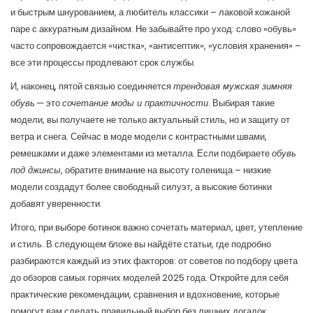
и быстрым шнурованием, а любитель классики – лаковой кожаной
паре с аккуратным дизайном. Не забывайте про уход: слово «обувь»
часто сопровождается «чистка», «антисептик», «условия хранения» –
все эти процессы продлевают срок службы.
И, наконец, пятой связью соединяется
трендовая мужская зимняя
обувь
— это
сочетание моды и практичности
. Выбирая такие
модели, вы получаете не только актуальный стиль, но и защиту от
ветра и снега. Сейчас в моде модели с контрастными швами,
ремешками и даже элементами из металла. Если подбираете
обувь
под джинсы
, обратите внимание на высоту голенища – низкие
модели создадут более свободный силуэт, а высокие ботинки
добавят уверенности.
Итого, при выборе ботинок важно сочетать материал, цвет, утепление
и стиль. В следующем блоке вы найдёте статьи, где подробно
разбираются каждый из этих факторов: от советов по подбору цвета
до обзоров самых горячих моделей 2025 года. Откройте для себя
практические рекомендации, сравнения и вдохновение, которые
помогут вам сделать правильный выбор без лишних догадок.