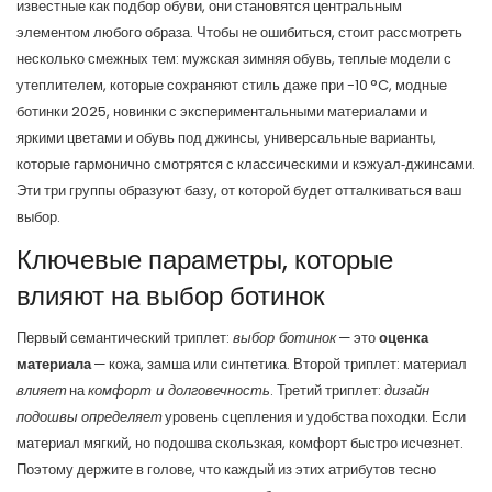
известные как
подбор обуви
, они становятся центральным
элементом любого образа.
Чтобы не ошибиться, стоит рассмотреть
несколько смежных тем:
мужская зимняя обувь
,
теплые модели с
утеплителем, которые сохраняют стиль даже при -10 °C
,
модные
ботинки 2025
,
новинки с экспериментальными материалами и
яркими цветами
и
обувь под джинсы
,
универсальные варианты,
которые гармонично смотрятся с классическими и кэжуал‑джинсами
.
Эти три группы образуют базу, от которой будет отталкиваться ваш
выбор.
Ключевые параметры, которые
влияют на выбор ботинок
Первый семантический триплет:
выбор ботинок
— это
оценка
материала
— кожа, замша или синтетика. Второй триплет: материал
влияет
на
комфорт и долговечность
. Третий триплет:
дизайн
подошвы
определяет
уровень сцепления и удобства походки. Если
материал мягкий, но подошва скользкая, комфорт быстро исчезнет.
Поэтому держите в голове, что каждый из этих атрибутов тесно