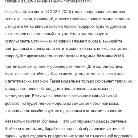
связан с вашими ежедневными потребностями.
Не забывайте о цвете. В 2024‑2025 годах популярны землистые
оттенки – охра, горчичный, а также глубокие синие и темно‑зелёные.
Эти цвета легко вписываются в любой гардероб, будь то деловой
костюм или повседневный кэжуал. Если вы планируете
использовать ботинки как основной элемент образа, выбирайте
нейтральный оттенок; если хотите акцентировать внимание, смело
попробуйте яркую модель из коллекции
модные ботинки 2025
.
Третий важный аспект – уровень утепления. Для холодных зим
мужская зимняя обувь
,
обычно имеет утеплитель из шерсти или
синтетических волокон
. Такая модель не только сохраняет тепло, но
и сохраняет внешний вид, даже после нескольких месяцев
эксплуатации. Если же вы живёте в регионах с мягкой зимой,
достаточно будет легкой модели из замши или обычной кожи,
которая легко комбинируется с джинсами и штанами-чиносами.
Четвёртый триплет:
ботинки
— это
инструмент самовыражения
.
Выбирая модель, подбирайте её под свой образ жизни: активный
парень будет отдавать предпочтение модели с массивной подошвой