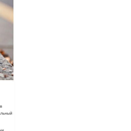
в
альный
ни