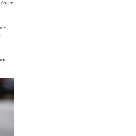
е более
но-
.
еть