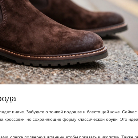
рода
ядят иначе. Забудьте о тонкой подошве и блестящей коже. Сейчас 
а кроссовки, но сохраняющие форму классической обуви. Это иде
ми, слегка подвернув штанину, чтобы показать щиколотку. Также о