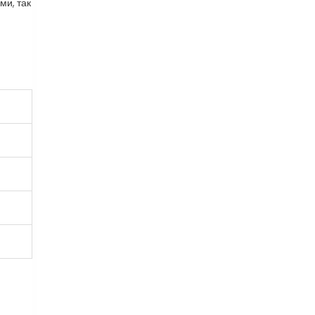
ми, так
)