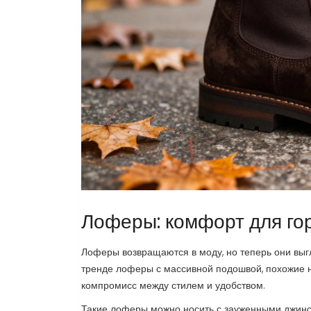
Лоферы: комфорт для го
Лоферы возвращаются в моду, но теперь они выгл
тренде лоферы с массивной подошвой, похожие н
компромисс между стилем и удобством.
Такие лоферы можно носить с зауженными джинса