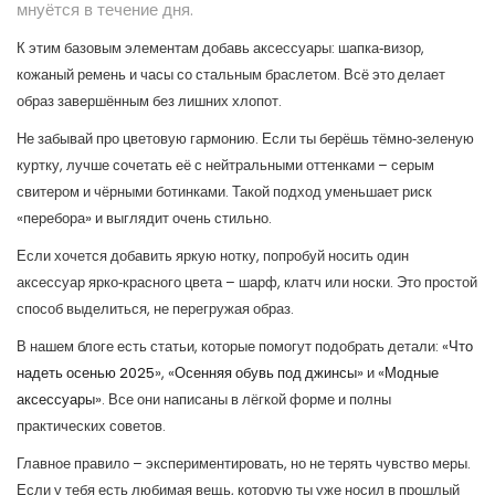
мнуётся в течение дня.
К этим базовым элементам добавь аксессуары: шапка‑визор,
кожаный ремень и часы со стальным браслетом. Всё это делает
образ завершённым без лишних хлопот.
Не забывай про цветовую гармонию. Если ты берёшь тёмно‑зеленую
куртку, лучше сочетать её с нейтральными оттенками – серым
свитером и чёрными ботинками. Такой подход уменьшает риск
«перебора» и выглядит очень стильно.
Если хочется добавить яркую нотку, попробуй носить один
аксессуар ярко‑красного цвета – шарф, клатч или носки. Это простой
способ выделиться, не перегружая образ.
В нашем блоге есть статьи, которые помогут подобрать детали: «
Что
надеть осенью 2025
», «
Осенняя обувь под джинсы
» и «
Модные
аксессуары
». Все они написаны в лёгкой форме и полны
практических советов.
Главное правило – экспериментировать, но не терять чувство меры.
Если у тебя есть любимая вещь, которую ты уже носил в прошлый