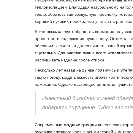
Пуховики, пожалуй, самые популярные виды зимн
теплоизоляцией. Благодаря натуральному наполн
тепло, образовывая воздушную прослойку, котора
хороший пуховик, необходимо учитывать ряд нюа
Во-первых, следует обращать внимание на упако
процентного содержания пуха к перу. Оптимальны
обеспечит легкость и долговечность вашей куртки
тщательно. Для очистки лучше всего использоват
распушивать изделие после стирки.
Несколько лет назад на рынке появились и
утепл
такую погоду, когда влажность играет критическую
намокании. Однако настоящие ценители пушистого
Известный дизайнер зимней одежды
подарить ощущение, будто вас об
Современные
модные тренды
внесли свои корр
пуховики сложного кроя, с асимметрией и интер