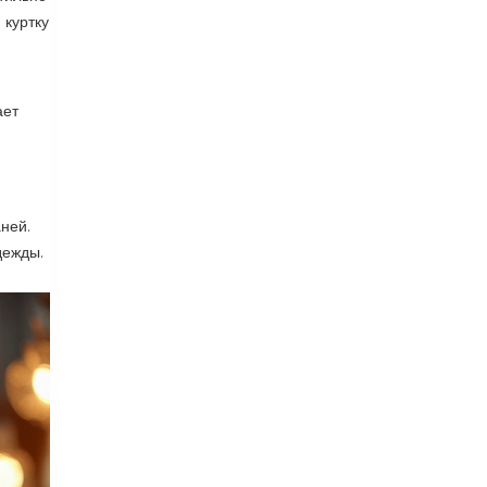
 куртку
ает
ней.
дежды.