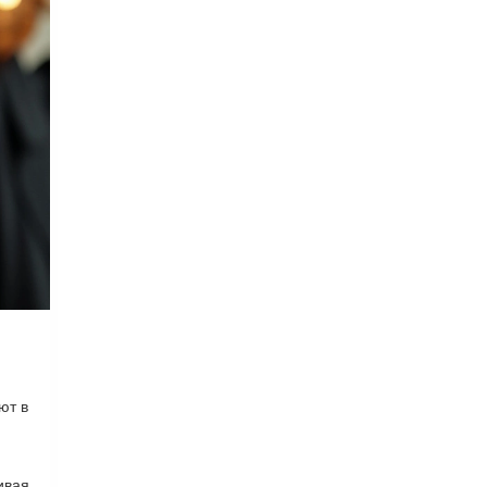
ют в
ивая