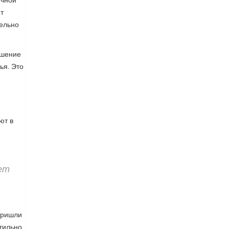
ичной
т
тельно
ошение
ья. Это
ют в
ет
пришли
тильно