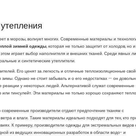
 утепления
еет в морозы, волнует многих. Современные материалы и технолог
еплой зимней одежды
, которая не только защитит от холодов, но и
 этом играет выбор наполнителя и внешних тканей. Среди явных л
ральные и синтетические утеплители.
лителей. Его ценят за легкость и отличные теплоизоляционные свой
имы. Однако не стоит забывать и о его недостатках — он довольн
ие реакции у некоторых людей. Альтернативой служат современные
р или тинсулейт. Эти материалы не только хорошо сохраняют тепло,
то современные производители отдают предпочтение тканям с
етра и влаги. Такие материалы идеально подходят для тех, кто пр
овиях. К примеру, производители одежды для экстремальных видов 
одной из ведущих инновационных разработок в области водо- и