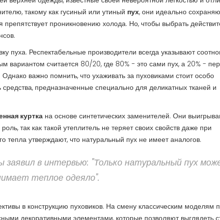
ей верхней одежды, известные своей невероятной легкостью и отл
ителю, такому как гусиный или утиный
пух
, они идеально сохраняю
я препятствует проникновению холода. Но, чтобы выбрать действи
нсов.
вку пуха. Респектабельные производители всегда указывают соотн
м вариантом считается 80/20, где 80% - это сами пух, а 20% - пер
. Однако важно помнить, что ухаживать за пуховиками стоит особо
ь средства, предназначенные специально для деликатных тканей и
енная куртка
на основе синтетических заменителей. Они выигрыва
 роль, так как такой утеплитель не теряет своих свойств даже при
 тепла утверждают, что натуральный пух не имеет аналогов.
 заявил в интервью: "Только натуральный пух мож
нимает теплое одеяло".
ективы в конструкцию пуховиков. На смену классическим моделям 
есными декоративными элементами, которые позволяют выглядеть с