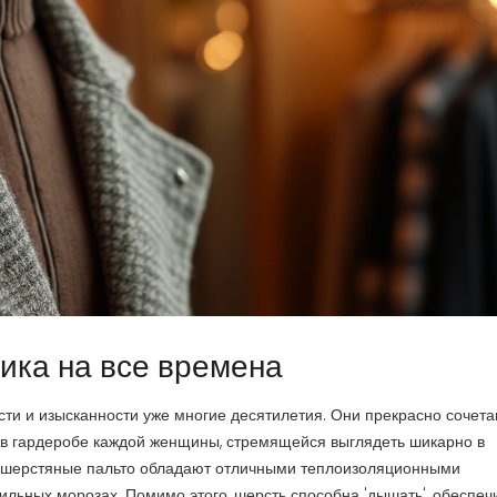
ика на все времена
ти и изысканности уже многие десятилетия. Они прекрасно сочета
и в гардеробе каждой женщины, стремящейся выглядеть шикарно в
, шерстяные пальто обладают отличными теплоизоляционными
сильных морозах. Помимо этого, шерсть способна 'дышать', обеспеч