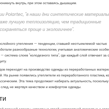
оникнуть внутрь, при этом оставаясь дышащим.
ии Polartec, "в наши дни синтетические материалы
даже лучшую теплоизоляцию, чем традиционные
сохраняться проще и экологичнее".
ослойного утепления — тенденции, ставшей неотъемлемой частью
ботали разнообразные технологии, учитывая анатомические особе
— система слоев "колодезного типа", где каждый слой отвечает за 
иту.
ндов переходят на производство одежды из переработанных матери
. На рынке появились утеплители из переработанного пластика, к
ассическим. Эта тема продолжает набирать актуальность, поскольку
 след, не жертвуя качеством и комфортом одежды.
ти