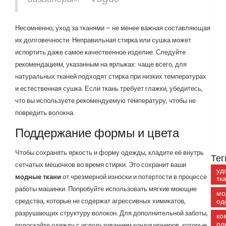
Несомненно, уход за тканями – не менее важная составляющая
их долговечности. Неправильная стирка или сушка может
испортить даже самое качественное изделие. Следуйте
рекомендациям, указанным на ярлыках: чаще всего, для
натуральных тканей подходят стирка при низких температурах
и естественная сушка. Если ткань требует глажки, убедитесь,
что вы используете рекомендуемую температуру, чтобы не
повредить волокна.
Поддержание формы и цвета
Чтобы сохранять яркость и форму одежды, кладите её внутрь
Тег
сетчатых мешочков во время стирки. Это сохранит ваши
уд
модные ткани
от чрезмерной износки и потертости в процессе
тк
работы машинки. Попробуйте использовать мягкие моющие
мо
средства, которые не содержат агрессивных химикатов,
од
разрушающих структуру волокон. Для дополнительной заботы,
ко
од
полоскайте одежду с использованием кондиционеров, которые