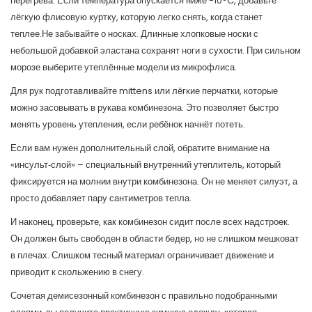
перегрева. Если температура опускается ниже -10°C, добавьте
лёгкую флисовую куртку, которую легко снять, когда станет
теплее.Не забывайте о носках. Длинные хлопковые носки с
небольшой добавкой эластана сохранят ноги в сухости. При сильном
морозе выберите утеплённые модели из микрофлиса.
Для рук подготавливайте mittens или лёгкие перчатки, которые
можно засовывать в рукава комбинезона. Это позволяет быстро
менять уровень утепления, если ребёнок начнёт потеть.
Если вам нужен дополнительный слой, обратите внимание на
«инсульт‑слой» – специальный внутренний утеплитель, который
фиксируется на молнии внутри комбинезона. Он не меняет силуэт, а
просто добавляет пару сантиметров тепла.
И наконец, проверьте, как комбинезон сидит после всех надстроек.
Он должен быть свободен в области бедер, но не слишком мешковат
в плечах. Слишком тесный материал ограничивает движение и
приводит к скольжению в снегу.
Сочетая демисезонный комбинезон с правильно подобранными