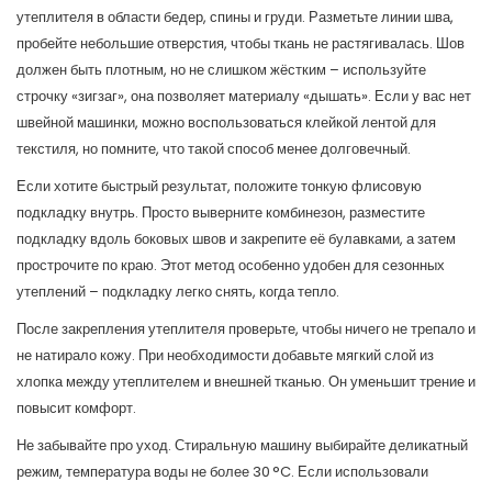
утеплителя в области бедер, спины и груди. Разметьте линии шва,
пробейте небольшие отверстия, чтобы ткань не растягивалась. Шов
должен быть плотным, но не слишком жёстким – используйте
строчку «зигзаг», она позволяет материалу «дышать». Если у вас нет
швейной машинки, можно воспользоваться клейкой лентой для
текстиля, но помните, что такой способ менее долговечный.
Если хотите быстрый результат, положите тонкую флисовую
подкладку внутрь. Просто выверните комбинезон, разместите
подкладку вдоль боковых швов и закрепите её булавками, а затем
прострочите по краю. Этот метод особенно удобен для сезонных
утеплений – подкладку легко снять, когда тепло.
После закрепления утеплителя проверьте, чтобы ничего не трепало и
не натирало кожу. При необходимости добавьте мягкий слой из
хлопка между утеплителем и внешней тканью. Он уменьшит трение и
повысит комфорт.
Не забывайте про уход. Стиральную машину выбирайте деликатный
режим, температура воды не более 30 °C. Если использовали