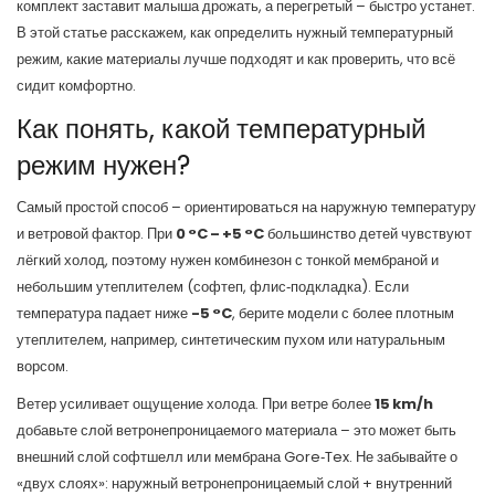
комплект заставит малыша дрожать, а перегретый – быстро устанет.
В этой статье расскажем, как определить нужный температурный
режим, какие материалы лучше подходят и как проверить, что всё
сидит комфортно.
Как понять, какой температурный
режим нужен?
Самый простой способ – ориентироваться на наружную температуру
и ветровой фактор. При
0 °C – +5 °C
большинство детей чувствуют
лёгкий холод, поэтому нужен комбинезон с тонкой мембраной и
небольшим утеплителем (софтеп, флис‑подкладка). Если
температура падает ниже
-5 °C
, берите модели с более плотным
утеплителем, например, синтетическим пухом или натуральным
ворсом.
Ветер усиливает ощущение холода. При ветре более
15 km/h
добавьте слой ветронепроницаемого материала – это может быть
внешний слой софтшелл или мембрана Gore‑Tex. Не забывайте о
«двух слоях»: наружный ветронепроницаемый слой + внутренний