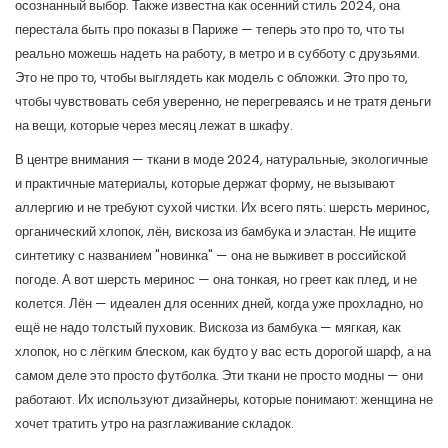
осознанный выбор
. Также известна как
осенний стиль 2024
, она
перестала быть про показы в Париже — теперь это про то, что ты
реально можешь надеть на работу, в метро и в субботу с друзьями.
Это не про то, чтобы выглядеть как модель с обложки. Это про то,
чтобы чувствовать себя уверенно, не перегреваясь и не тратя деньги
на вещи, которые через месяц лежат в шкафу.
В центре внимания —
ткани в моде 2024
,
натуральные, экологичные
и практичные материалы, которые держат форму, не вызывают
аллергию и не требуют сухой чистки
. Их всего пять: шерсть меринос,
органический хлопок, лён, вискоза из бамбука и эластан. Не ищите
синтетику с названием "новинка" — она не выживет в российской
погоде. А вот шерсть меринос — она тонкая, но греет как плед, и не
колется. Лён — идеален для осенних дней, когда уже прохладно, но
ещё не надо толстый пуховик. Вискоза из бамбука — мягкая, как
хлопок, но с лёгким блеском, как будто у вас есть дорогой шарф, а на
самом деле это просто футболка.
Эти ткани не просто модны — они
работают. Их используют дизайнеры, которые понимают: женщина не
хочет тратить утро на разглаживание складок.