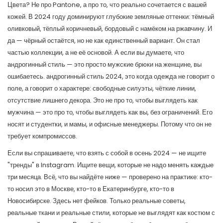
Цвета? Не про Pantone, а про то, что реально сочетается с вашей
кожей. В 2024 году доминируют глубокие земляные оттенки: тёмный
оливковый, тёплый коричневый, бордовый с намёком на ржавчину. И
да — чёрный остаётся, но не как единственный вариант. Он стал
частью коллекции, а не её основой. А если вы думаете, что
андрогинный стиль — это просто мужские брюки на женщине, вы
ошибаетесь.
андрогинный стиль 2024
,
это когда одежда не говорит о
поле, а говорит о характере: свободные силуэты, чёткие линии,
отсутствие лишнего декора
. Это не про то, чтобы выглядеть как
мужчина — это про то, чтобы выглядеть как вы, без ограничений.
Его
носят и студентки, и мамы, и офисные менеджеры. Потому что он не
требует компромиссов.
Если вы спрашиваете, что взять с собой в осень 2024 — не ищите
"тренды" в Instagram. Ищите вещи, которые не надо менять каждые
три месяца. Всё, что вы найдёте ниже — проверено на практике: кто-
то носил это в Москве, кто-то в Екатеринбурге, кто-то в
Новосибирске. Здесь нет фейков. Только реальные советы,
реальные ткани и реальные стили, которые не выглядят как костюм с