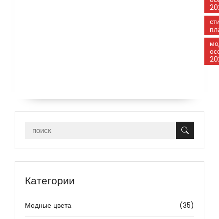
20
ст
пл
мо
ос
20
Категории
Модные цвета
(35)