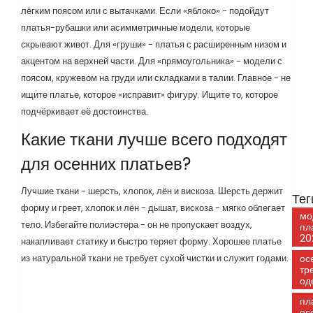
лёгким поясом или с вытачками. Если «яблоко» - подойдут
платья-рубашки или асимметричные модели, которые
скрывают живот. Для «груши» - платья с расширенным низом и
акцентом на верхней части. Для «прямоугольника» - модели с
поясом, кружевом на груди или складками в талии. Главное - не
ищите платье, которое «исправит» фигуру. Ищите то, которое
подчёркивает её достоинства.
Какие ткани лучше всего подходят
для осенних платьев?
Лучшие ткани - шерсть, хлопок, лён и вискоза. Шерсть держит
Тег
форму и греет, хлопок и лён - дышат, вискоза - мягко облегает
мо
тело. Избегайте полиэстера - он не пропускает воздух,
пл
20
накапливает статику и быстро теряет форму. Хорошее платье
из натуральной ткани не требует сухой чистки и служит годами.
ос
тр
од
пл
ос