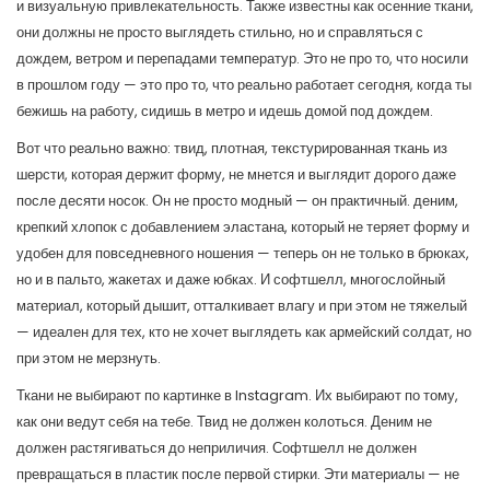
и визуальную привлекательность
. Также известны как
осенние ткани
,
они должны не просто выглядеть стильно, но и справляться с
дождем, ветром и перепадами температур
. Это не про то, что носили
в прошлом году — это про то, что реально работает сегодня, когда ты
бежишь на работу, сидишь в метро и идешь домой под дождем.
Вот что реально важно:
твид
,
плотная, текстурированная ткань из
шерсти, которая держит форму, не мнется и выглядит дорого даже
после десяти носок
. Он не просто модный — он практичный.
деним
,
крепкий хлопок с добавлением эластана, который не теряет форму и
удобен для повседневного ношения
— теперь он не только в брюках,
но и в пальто, жакетах и даже юбках. И
софтшелл
,
многослойный
материал, который дышит, отталкивает влагу и при этом не тяжелый
— идеален для тех, кто не хочет выглядеть как армейский солдат, но
при этом не мерзнуть.
Ткани не выбирают по картинке в Instagram. Их выбирают по тому,
как они ведут себя на тебе. Твид не должен колоться. Деним не
должен растягиваться до неприличия. Софтшелл не должен
превращаться в пластик после первой стирки. Эти материалы — не