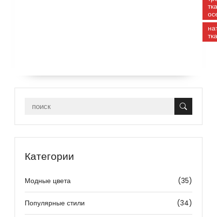
тк
ос
на
тк
Категории
Модные цвета
(35)
Популярные стили
(34)