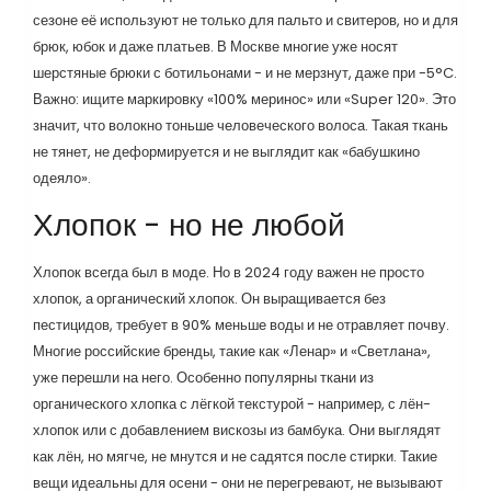
сезоне её используют не только для пальто и свитеров, но и для
брюк, юбок и даже платьев. В Москве многие уже носят
шерстяные брюки с ботильонами - и не мерзнут, даже при -5°C.
Важно: ищите маркировку «100% меринос» или «Super 120». Это
значит, что волокно тоньше человеческого волоса. Такая ткань
не тянет, не деформируется и не выглядит как «бабушкино
одеяло».
Хлопок - но не любой
Хлопок всегда был в моде. Но в 2024 году важен не просто
хлопок, а органический хлопок. Он выращивается без
пестицидов, требует в 90% меньше воды и не отравляет почву.
Многие российские бренды, такие как «Ленар» и «Светлана»,
уже перешли на него. Особенно популярны ткани из
органического хлопка с лёгкой текстурой - например, с лён-
хлопок или с добавлением вискозы из бамбука. Они выглядят
как лён, но мягче, не мнутся и не садятся после стирки. Такие
вещи идеальны для осени - они не перегревают, не вызывают