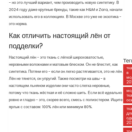
- но это лучший вариант, чем производить новую синтетику. В
2024 году даже крупные бренды, такие как H&M и Zara, начали
использовать его в коллекциях. В Москве это уже не экзотика -
это норма.
Как отличить настоящий лён от
подделки?
Настоящий лён - это ткань с лёгкой шероховатостью,
Тег
неровными волокнами и матовым блеском. Он не блестит, как
тк
синтетика. Потяни его - если он легко растягивается, это не лён.
в
мо
Лён не тянется, он упругий. Также посмотри на швы - в
20
настоящем льняном изделии они часто слегка неровные,
мо
потому что ткань жёсткая и её сложно шить. Если всё идеально
тк
ровно и гладко - это, скорее всего, смесь с полиэстером. Ищите
ос
ярлык с составом: 100% лён или минимум 80%.
тк
дл
од
20
тр