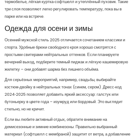
термобелье, лёгкая куртка‑софтшелл и утеплённый пуховик. Такие
три слоя позволяют легко регулировать температуру, пока вы в
парке или на встрече.
Одежда для осени и зимы
Осенний мужской стиль 2025 отличается сочетанием классики и
спорта. Удобные брюки свободного кроя хорошо смотрятся с
простыми свитерами нейтральных оттенков. Если планируете
вечерний выход, подберите темный пиджак и лёгкую кашемировую
жилетку – они добавят шарма без лишнего объёма.
Для серьёзных мероприятий, например, свадьбы, выбирайте
костюм‑двойку в нейтральных тонах (синем, сером). Дресс‑код
2024‑2025 позволяет добавить яркий аксессуар: галстук или
бутоньерку в цвете года – изумруд или бордовый. Это выглядит
стильно, но не кричит.
Если вы любите активный отдых, обратите внимание на
демисезонные и зимние комбинезоны. Правильно выбранный
материал (софтшелл с мембраной) защитит от ветра, а добавление