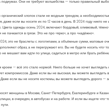
а подиумах
.
Они не требуют волшебства — только правильный выбор
и органический хлопок
стали не модным трендом, а необходимость
 даже если вы носите их по 12 часов в день. В 2024 году никто не
х.
Цвета одежды осень 2024
,
включают бордовый, оливковый, тёмно
 не пачкается в грязи. Это не про «ярко», а про «надёжно».
2024
,
это не браслеты с логотипами, а объёмные сумки, матовые оч
дополняют образ, а не перегружают его. Вы не будете носить что-то
что не мешает вам идти по улице, садиться в метро или брать ребёнк
 кроем — всё это стало нормой. Никто больше не хочет выглядеть 
ует компромиссов. Даже если вы не высокая, вы можете выглядеть 
Даже если вы не носите костюмы, вы можете выглядеть дорого — з
 носят женщины в Москве, Санкт-Петербурге, Екатеринбурге и Казан
ицах, в очередях, в автобусах и на работе. И если вы ищете что-то
 пути.