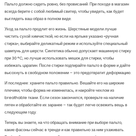
Пальто должно сидеть ровно, без провисаний. При походе в магазин
всегда берите с собой любимый свитер, чтобы увидеть, как будет
выглядеть ваш образ в полном виде.
Уход за пальто продлит его жизнь. Шерстяные модели лучше
чистить сухой химчисткой, но если на ярлыке указано «ручная
стирка», выбирайте деликатный режим и используйте специальный
шампунь для шерсти. Синтетика обычно допускает машинную стирку
при 30 °C, но лучше использовать мешок для стирки, чтобы
избежать царапин. После стирки подпирайте пальто в форме и дайте
высохнуть в свободном положении – это предотвратит деформацию.
И последнее: храните пальто правильно. Вешайте его на широкие
плечики, чтобы форма не изменилась, и накройте чехлом из
breathable ткани. Если сезон закончился, проверьте на наличие
пятен и обработайте их заранее – так будет легче освежить вещь в
следующем году.
Теперь вы знаете, на что обращать внимание при выборе пальто,
какие фасоны сейчас в тренде и как правильно за ним ухаживать.