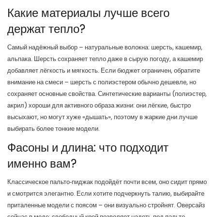
Какие материалы лучше всего
держат тепло?
Самый надёжный выбор – натуральные волокна: шерсть, кашемир,
альпака. Шерсть сохраняет тепло даже в сырую погоду, а кашемир
добавляет лёгкость и мягкость. Если бюджет ограничен, обратите
внимание на смеси – шерсть с полиэстером обычно дешевле, но
сохраняет основные свойства. Синтетические варианты (полиэстер,
акрил) хороши для активного образа жизни: они лёгкие, быстро
высыхают, но могут хуже «дышать», поэтому в жаркие дни лучше
выбирать более тонкие модели.
Фасоны и длина: что подходит
именно вам?
Классическое пальто‑пиджак подойдёт почти всем, оно сидит прямо
и смотрится элегантно. Если хотите подчеркнуть талию, выбирайте
приталенные модели с поясом – они визуально стройнят. Оверсайз
сейчас в моде: свободный крой позволяет надеть под пальто