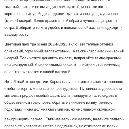
толстый свитер и не выглядит громоздко. Длина тоже важна:
короткое пальто до бедра подходит для активного дня, а длинное
(макси) создаёт более драматичный образ и лучше защищает от
ветра. Выбирайте то, что удобно в повседневной жизни и подходит к
вашему росту.
Цветовая палитра осени 2024‑2025 включает тёплые оттенки –
оливковый, горчичный, терракотовый – а также классический чёрный
и серый. Если хотите добавить яркости, попробуйте темно‑красный
или изумрудный. Универсальный вариант – нейтральный бежевый,
он легко сочетается с любой одеждой.
Не забывайте про детали. Карманы лучше с закрывающим клапаном,
чтобы не терять мелочь и не простудиться. Пуговицы из дерева или
металла придают особый шарм. Если планируете часто сидеть в
общественном транспорте, обратите внимание на внутреннюю
подкладку – она должна быть мягкой, но не слишком скользкой.
Как примерять пальто? Снимите верхнюю одежду, наденьте пальто и
проверьте, хватает ли места в подмышках, не стягивает ли плечи.