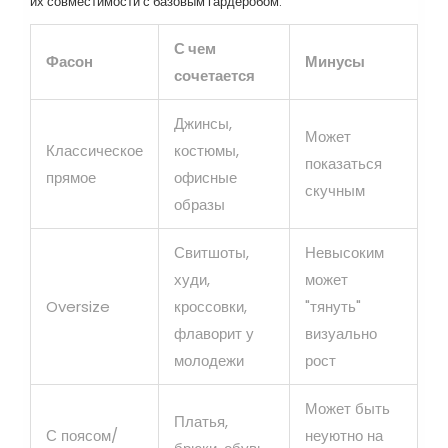
их совместимости с базовым гардеробом:
С чем
Фасон
Минусы
сочетается
Джинсы,
Может
Классическое
костюмы,
показаться
прямое
офисные
скучным
образы
Свитшоты,
Невысоким
худи,
может
Oversize
кроссовки,
"тянуть"
флаворит у
визуально
молодежи
рост
Может быть
Платья,
С поясом/
неуютно на