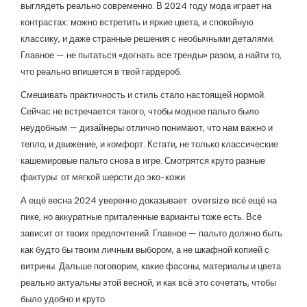
выглядеть реально современно. В 2024 году мода играет на
контрастах: можно встретить и яркие цвета, и спокойную
классику, и даже странные решения с необычными деталями.
Главное — не пытаться «догнать все тренды» разом, а найти то,
что реально впишется в твой гардероб.
Смешивать практичность и стиль стало настоящей нормой.
Сейчас не встречается такого, чтобы модное пальто было
неудобным — дизайнеры отлично понимают, что нам важно и
тепло, и движение, и комфорт. Кстати, не только классические
кашемировые пальто снова в игре. Смотрятся круто разные
фактуры: от мягкой шерсти до эко-кожи.
А ещё весна 2024 уверенно доказывает: oversize всё ещё на
пике, но аккуратные приталенные варианты тоже есть. Всё
зависит от твоих предпочтений. Главное — пальто должно быть
как будто бы твоим личным выбором, а не шкафной копией с
витрины. Дальше поговорим, какие фасоны, материалы и цвета
реально актуальны этой весной, и как всё это сочетать, чтобы
было удобно и круто.