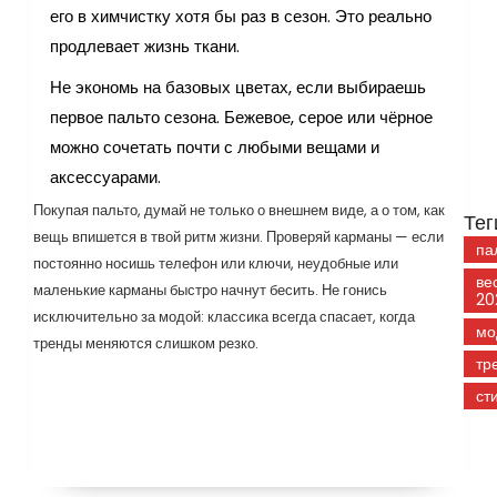
его в химчистку хотя бы раз в сезон. Это реально
продлевает жизнь ткани.
Не экономь на базовых цветах, если выбираешь
первое пальто сезона. Бежевое, серое или чёрное
можно сочетать почти с любыми вещами и
аксессуарами.
Покупая пальто, думай не только о внешнем виде, а о том, как
Тег
вещь впишется в твой ритм жизни. Проверяй карманы — если
па
постоянно носишь телефон или ключи, неудобные или
ве
маленькие карманы быстро начнут бесить. Не гонись
20
исключительно за модой: классика всегда спасает, когда
мо
тренды меняются слишком резко.
тр
ст