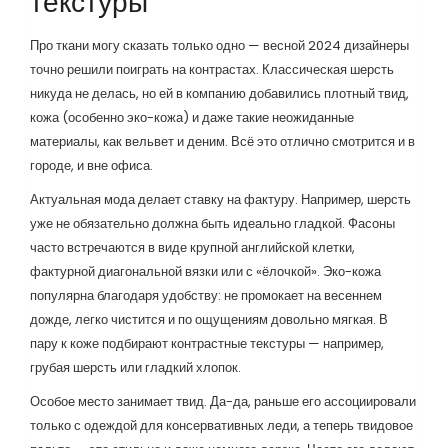
текстуры
Про ткани могу сказать только одно — весной 2024 дизайнеры
точно решили поиграть на контрастах. Классическая шерсть
никуда не делась, но ей в компанию добавились плотный твид,
кожа (особенно эко-кожа) и даже такие неожиданные
материалы, как вельвет и деним. Всё это отлично смотрится и в
городе, и вне офиса.
Актуальная мода делает ставку на фактуру. Например, шерсть
уже не обязательно должна быть идеально гладкой. Фасоны
часто встречаются в виде крупной английской клетки,
фактурной диагональной вязки или с «ёлочкой». Эко-кожа
популярна благодаря удобству: не промокает на весеннем
дожде, легко чистится и по ощущениям довольно мягкая. В
пару к коже подбирают контрастные текстуры — например,
грубая шерсть или гладкий хлопок.
Особое место занимает твид. Да-да, раньше его ассоциировали
только с одеждой для консервативных леди, а теперь твидовое