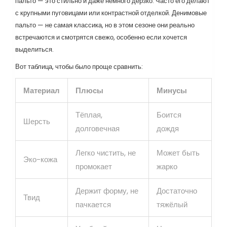
пальто — это стильно и даже немного дерзко. Часто его делают
с крупными пуговицами или контрастной отделкой. Денимовые
пальто — не самая классика, но в этом сезоне они реально
встречаются и смотрятся свежо, особенно если хочется
выделиться.
Вот таблица, чтобы было проще сравнить:
Материал
Плюсы
Минусы
Тёплая,
Боится
Шерсть
долговечная
дождя
Легко чистить, не
Может быть
Эко-кожа
промокает
жарко
Держит форму, не
Достаточно
Твид
пачкается
тяжёлый