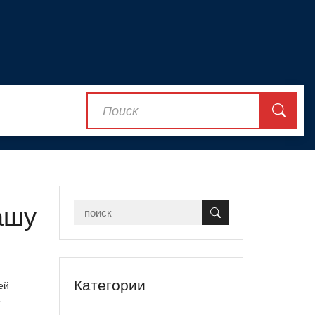
ашу
Категории
ей