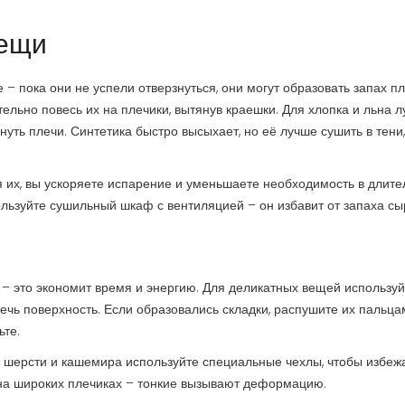
вещи
– пока они не успели отверзнуться, они могут образовать запах пл
тельно повесь их на плечики, вытянув краешки. Для хлопка и льна 
нуть плечи. Синтетика быстро высыхает, но её лучше сушить в тени
я их, вы ускоряете испарение и уменьшаете необходимость в длите
пользуйте сушильный шкаф с вентиляцией – он избавит от запаха сы
я – это экономит время и энергию. Для деликатных вещей используй
жечь поверхность. Если образовались складки, распушите их пальца
ьте.
 шерсти и кашемира используйте специальные чехлы, чтобы избеж
 на широких плечиках – тонкие вызывают деформацию.