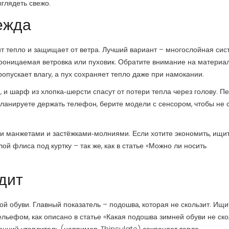
ыглядеть свежо.
ежда
т тепло и защищает от ветра. Лучший вариант – многослойная сис
проницаемая ветровка или пуховик. Обратите внимание на материа
опускает влагу, а пух сохраняет тепло даже при намокании.
 и шарф из хлопка‑шерсти спасут от потери тепла через голову. П
планируете держать телефон, берите модели с сенсором, чтобы не 
и манжетами и застёжками‑молниями. Если хотите экономить, ищи
й флиса под куртку – так же, как в статье «Можно ли носить
дит
й обуви. Главный показатель – подошва, которая не скользит. Ищи
льефом, как описано в статье «Какая подошва зимней обуви не ско