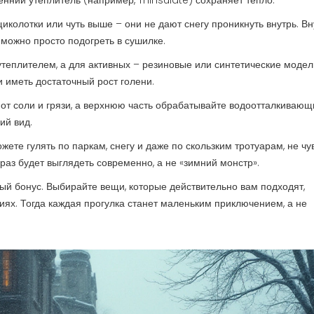
енний утеплитель (например, Thinsulate) сохраняет тепло.
щиколотки или чуть выше – они не дают снегу проникнуть внутрь. В
можно просто подогреть в сушилке.
утеплителем, а для активных – резиновые или синтетические модел
иметь достаточный рост голени.
 от соли и грязи, а верхнюю часть обрабатывайте водоотталкиваю
ий вид.
ете гулять по паркам, снегу и даже по скользким тротуарам, не чу
раз будет выглядеть современно, а не «зимний монстр».
ный бонус. Выбирайте вещи, которые действительно вам подходят,
виях. Тогда каждая прогулка станет маленьким приключением, а не