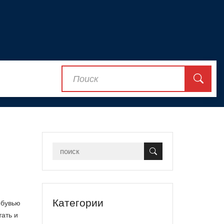
Категории
обувью
тать и