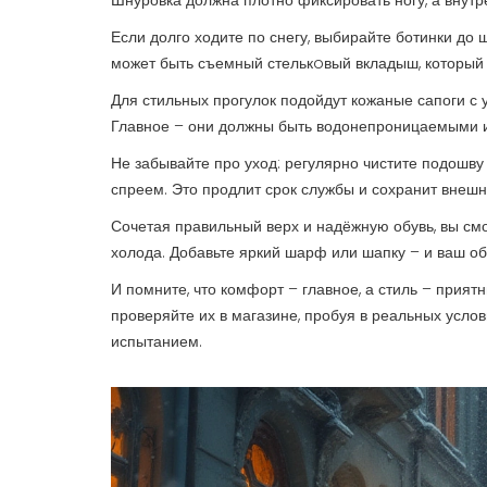
Шнуровка должна плотно фиксировать ногу, а внутр
Если долго ходите по снегу, выбирайте ботинки до 
может быть съемный стелькoвый вкладыш, который 
Для стильных прогулок подойдут кожаные сапоги с 
Главное – они должны быть водонепроницаемыми и 
Не забывайте про уход: регулярно чистите подошву
спреем. Это продлит срок службы и сохранит внешн
Сочетая правильный верх и надёжную обувь, вы смож
холода. Добавьте яркий шарф или шапку – и ваш об
И помните, что комфорт – главное, а стиль – прият
проверяйте их в магазине, пробуя в реальных усло
испытанием.