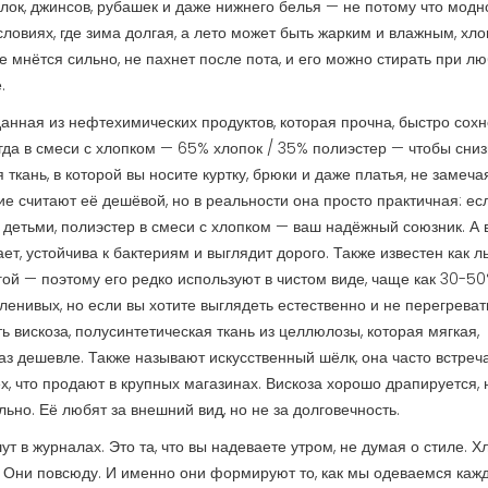
к, джинсов, рубашек и даже нижнего белья — не потому что модно
ловиях, где зима долгая, а лето может быть жарким и влажным, хло
е мнётся сильно, не пахнет после пота, и его можно стирать при л
.
данная из нефтехимических продуктов, которая прочна, быстро сохн
егда в смеси с хлопком — 65% хлопок / 35% полиэстер — чтобы сниз
ткань, в которой вы носите куртку, брюки и даже платья, не замечая
гие считают её дешёвой, но в реальности она просто практичная: ес
а детьми, полиэстер в смеси с хлопком — ваш надёжный союзник.
А 
ает, устойчива к бактериям и выглядит дорого
. Также известен как
л
ругой — поэтому его редко используют в чистом виде, чаще как 30-5
 ленивых, но если вы хотите выглядеть естественно и не перегрева
ть
вискоза
,
полусинтетическая ткань из целлюлозы, которая мягкая,
раз дешевле
. Также называют
искусственный шёлк
, она часто встреч
ех, что продают в крупных магазинах. Вискоза хорошо драпируется, 
льно. Её любят за внешний вид, но не за долговечность.
т в журналах. Это та, что вы надеваете утром, не думая о стиле. Х
ь. Они повсюду. И именно они формируют то, как мы одеваемся каж