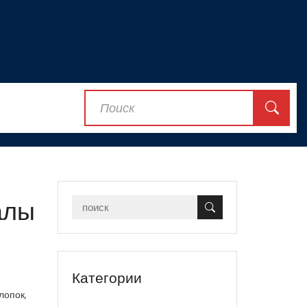
алы
Категории
лопок
,