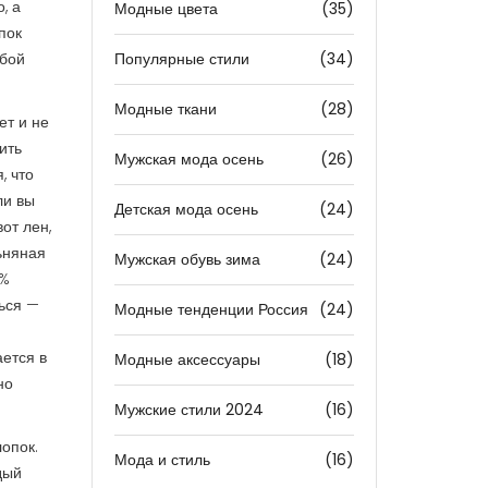
, а
Модные цвета
(35)
пок
юбой
Популярные стили
(34)
Модные ткани
(28)
ет и не
ить
Мужская мода осень
(26)
, что
ли вы
Детская мода осень
(24)
вот
лен
,
ьняная
Мужская обувь зима
(24)
0%
ться —
Модные тенденции Россия
(24)
ается в
Модные аксессуары
(18)
но
Мужские стили 2024
(16)
лопок.
Мода и стиль
(16)
дый