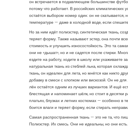
он встречается в подавляющем большинстве футболо
потому что работает.
В российских климатических ус
остаётся выбором номер один: он не скатывается, н
температуре — даже в холодной воде, если спешите
Но за ним идёт
полиэстер
,
синтетическая ткань, соз
теряет форму
. Также называют
эстер
, она почти вс
стоимость и улучшить износостойкость. Это та самая 
они не «дышат», но и не садятся после стирки. Мно
ездите на работу, ходите в школу или ухаживаете з
натуральная ткань из стеблей льна, которая охлажд
ткань
, он идеален для лета, но мнётся как никто д
добавку в смеси с хлопком или вискозой. Он не для
лён остаётся одним из лучших вариантов.
И ещё ес
блестящая и напоминает шёлк, но стоит в десятки 
платьях, блузках и летних костюмах — особенно в т
боится влаги и теряет форму, если стирать неправи
Самая распространенная ткань — это не та, что пишу
Полиэстер. Их смесь. Они не идеальны, но они ест