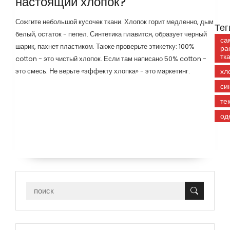
настоящий хлопок?
Сожгите небольшой кусочек ткани. Хлопок горит медленно, дым
Тег
белый, остаток - пепел. Синтетика плавится, образует черный
са
шарик, пахнет пластиком. Также проверьте этикетку: 100%
ра
тк
cotton - это чистый хлопок. Если там написано 50% cotton -
это смесь. Не верьте «эффекту хлопка» - это маркетинг.
хл
си
те
од