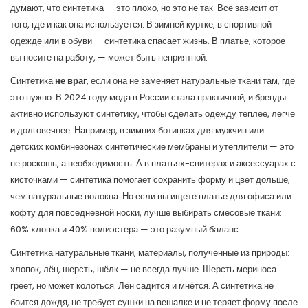
думают, что синтетика — это плохо, но это не так. Всё зависит от
того, где и как она используется. В зимней куртке, в спортивной
одежде или в обуви — синтетика спасает жизнь. В платье, которое
вы носите на работу, — может быть неприятной.
Синтетика
не враг
, если она не заменяет натуральные ткани там, где
это нужно. В 2024 году мода в России стала практичной, и бренды
активно используют синтетику, чтобы сделать одежду теплее, легче
и долговечнее. Например, в зимних ботинках для мужчин или
детских комбинезонах синтетические мембраны и утеплители — это
не роскошь, а необходимость. А в платьях-свитерах и аксессуарах с
кисточками — синтетика помогает сохранить форму и цвет дольше,
чем натуральные волокна. Но если вы ищете платье для офиса или
кофту для повседневной носки, лучше выбирать смесовые ткани:
60% хлопка и 40% полиэстера — это разумный баланс.
Синтетика
натуральные ткани
,
материалы, полученные из природы:
хлопок, лён, шерсть, шёлк
— не всегда лучше. Шерсть мериноса
греет, но может колоться. Лён садится и мнётся. А синтетика не
боится дождя, не требует сушки на вешалке и не теряет форму после